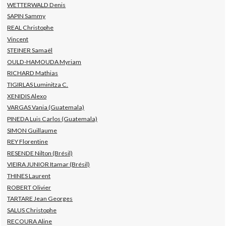
WETTERWALD Denis
SAPIN Sammy
REAL Christophe
Vincent
STEINER Samaël
OULD-HAMOUDA Myriam
RICHARD Mathias
TIGIRLAS Luminitza C.
XENIDIS Alexo
VARGAS Vania (Guatemala)
PINEDA Luis Carlos (Guatemala)
SIMON Guillaume
REY Florentine
RESENDE Nilton (Brésil)
VIEIRA JUNIOR Itamar (Brésil)
THINES Laurent
ROBERT Olivier
TARTARE Jean Georges
SALUS Christophe
RECOURA Aline