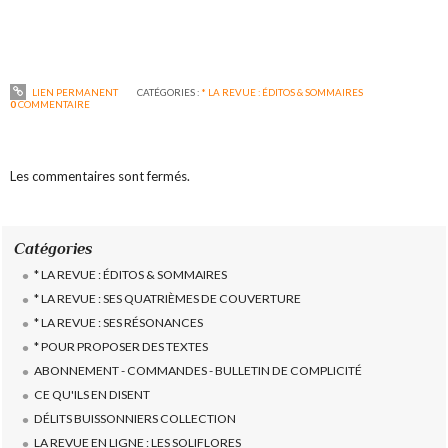
LIEN PERMANENT
CATÉGORIES :
* LA REVUE : ÉDITOS & SOMMAIRES
0
COMMENTAIRE
Les commentaires sont fermés.
Catégories
* LA REVUE : ÉDITOS & SOMMAIRES
* LA REVUE : SES QUATRIÈMES DE COUVERTURE
* LA REVUE : SES RÉSONANCES
* POUR PROPOSER DES TEXTES
ABONNEMENT - COMMANDES - BULLETIN DE COMPLICITÉ
CE QU'ILS EN DISENT
DÉLITS BUISSONNIERS COLLECTION
LA REVUE EN LIGNE : LES SOLIFLORES