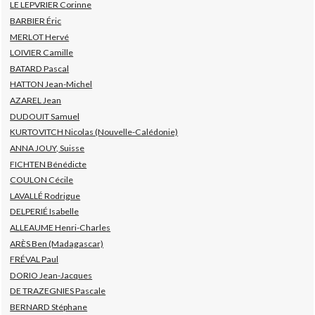
LE LEPVRIER Corinne
BARBIER Éric
MERLOT Hervé
LOIVIER Camille
BATARD Pascal
HATTON Jean-Michel
AZAREL Jean
DUDOUIT Samuel
KURTOVITCH Nicolas (Nouvelle-Calédonie)
ANNA JOUY, Suisse
FICHTEN Bénédicte
COULON Cécile
LAVALLÉ Rodrigue
DELPERIÉ Isabelle
ALLEAUME Henri-Charles
ARÈS Ben (Madagascar)
FRÉVAL Paul
DORIO Jean-Jacques
DE TRAZEGNIES Pascale
BERNARD Stéphane