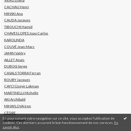
VIERU Doina
CACHAU Henri
MINSKI Ana
CAUDA Jacques
TIBOUCHI Hamid
CHAVES LOPES Joao Carlos
KAROLINDA
COUVÉ Jean-Marc
JAMIN Valéry
AILLET Anaïs
DUBOIS Serge
CASALS TORRA Ferran
ROUBY Jacques
ÇAYCI Üzeyir Lokman
MARTINELLI Michelle
AKI Archibald
MIHAYLOVA Iren
CÈDRE
En poursuivant votre navigation sur ce site, vous acceptez l'utilisation de
BRUN Louise
cookies. Ces derniers assurent le bon fonctionnement de nos services.
En
savoir plus
.