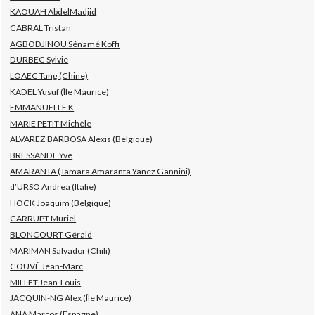
KAOUAH AbdelMadjid
CABRAL Tristan
AGBODJINOU Sénamé Koffi
DURBEC Sylvie
LOAEC Tang (Chine)
KADEL Yusuf (Île Maurice)
EMMANUELLE K
MARIE PETIT Michèle
ALVAREZ BARBOSA Alexis (Belgique)
BRESSANDE Yve
AMARANTA (Tamara Amaranta Yanez Gannini)
d’URSO Andrea (Italie)
HOCK Joaquim (Belgique)
CARRUPT Muriel
BLONCOURT Gérald
MARIMAN Salvador (Chili)
COUVÉ Jean-Marc
MILLET Jean-Louis
JACQUIN-NG Alex (Île Maurice)
ANA Marcos (Espagne)