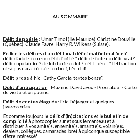
AU SOMMAIRE
Délit de poésie
: Umar Timol (Île Maurice), Christine Douville
(Québec), Claude Favre, Harry R. Wilkens (Suisse).
En lice les délices d'un délit mal défini mal fini mal ficelé
:
délit d'adule-terre ou délit d'initié ? délit de fuite ou délit-vrai ?
délit copulatoire ? de kitcherie en kit ? délit-béret ? l'effraction
n'est pas caractérisée : en bref, Léon Lili
Délit prose à hic
: Cathy Garcia, textes bonzaï.
Délit d’anticipation
: Maxime David avec « Procrate », « Carte
de vie ! » et un poème.
Délit de contes élagués
: Eric Déjaeger et quelques
jivarosseries.
Et comme toujours
le délit d’(in)citations
et le
bulletin de
complicité
à photocopier sur et sous le manteau et à
distribuer à vos ami(e)s, ennemi(e)s, amant(e)s, voisin(e)s,
dealers, collègues, camarades, bref à quiconque susceptible
d’être intéressé*