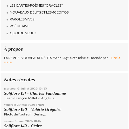
LES CARTES-POÈMES "ORACLES"
NOUVEAUX DÉLITS ET LES 40 EDITOS
PAROLES VIVES
POÉSIE VIVE
QUOI DE NEUF ?
À propos
La REVUE NOUVEAUX DÉLITS "Sans-IAg" a été mise au monde par...
Lire la
suite
Notes récentes
mercredi 01
juillet 2026
16h55
Soliflore 151 - Charles Vandamme
Jean-François Millet - L'Angélus...
vendredi 29
mai 2026
17h01
Soliflore 150 - Valérie Grégoire
Photo de l'auteur Berlin,...
samedi 16
mai 2026
11h16
Soliflore 149 - Cèdre