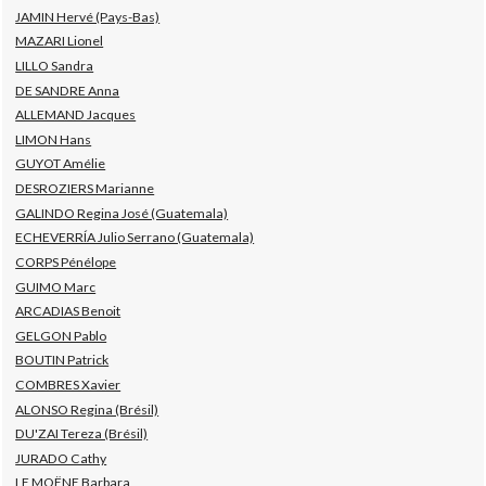
JAMIN Hervé (Pays-Bas)
MAZARI Lionel
LILLO Sandra
DE SANDRE Anna
ALLEMAND Jacques
LIMON Hans
GUYOT Amélie
DESROZIERS Marianne
GALINDO Regina José (Guatemala)
ECHEVERRÍA Julio Serrano (Guatemala)
CORPS Pénélope
GUIMO Marc
ARCADIAS Benoit
GELGON Pablo
BOUTIN Patrick
COMBRES Xavier
ALONSO Regina (Brésil)
DU'ZAI Tereza (Brésil)
JURADO Cathy
LE MOËNE Barbara