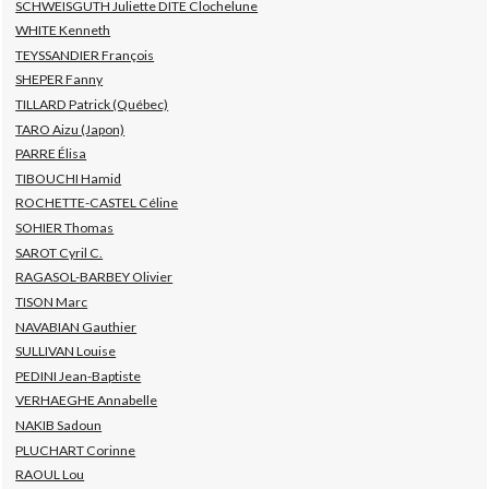
SCHWEISGUTH Juliette DITE Clochelune
WHITE Kenneth
TEYSSANDIER François
SHEPER Fanny
TILLARD Patrick (Québec)
TARO Aizu (Japon)
PARRE Élisa
TIBOUCHI Hamid
ROCHETTE-CASTEL Céline
SOHIER Thomas
SAROT Cyril C.
RAGASOL-BARBEY Olivier
TISON Marc
NAVABIAN Gauthier
SULLIVAN Louise
PEDINI Jean-Baptiste
VERHAEGHE Annabelle
NAKIB Sadoun
PLUCHART Corinne
RAOUL Lou