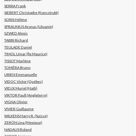
SERRA Frank
SIEBERT Christophe (Konsstrukt)
SORIS Hélène
SPRAUNIUS Arunas (Lituanie)
SZWED Alexis
TABBI Richard
TEULADE Daniel
TIMOL Umar (Île Maurice)
TISSOT Marlène
TOMÉRA Bruno
URIEN Emmanuelle
VIDOC Victor (Québec)
VIEUX Muriel (Haïti)
VIKTOR Paull (Angleterre)
VIGNA Olivier
VIVIER Guillaume
WILKENS Harry R. (Suisse)
ZERÓN Lina (Mexique)
NADAUS Roland