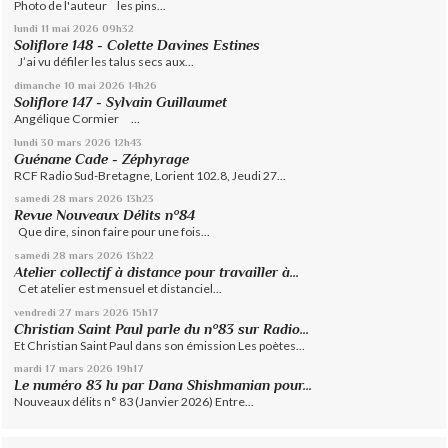
Photo de l'auteur les pins...
lundi 11
mai 2026
09h32
Soliflore 148 - Colette Davines Estines
J’ai vu défiler les talus secs aux...
dimanche 10
mai 2026
14h26
Soliflore 147 - Sylvain Guillaumet
Angélique Cormier ...
lundi 30
mars 2026
12h43
Guénane Cade - Zéphyrage
RCF Radio Sud-Bretagne, Lorient 102.8, Jeudi 27...
samedi 28
mars 2026
13h23
Revue Nouveaux Délits n°84
Que dire, sinon faire pour une fois...
samedi 28
mars 2026
13h22
Atelier collectif à distance pour travailler à...
Cet atelier est mensuel et distanciel...
vendredi 27
mars 2026
15h17
Christian Saint Paul parle du n°83 sur Radio...
Et Christian Saint Paul dans son émission Les poètes...
mardi 17
mars 2026
19h17
Le numéro 83 lu par Dana Shishmanian pour...
Nouveaux délits n° 83 (Janvier 2026) Entre...