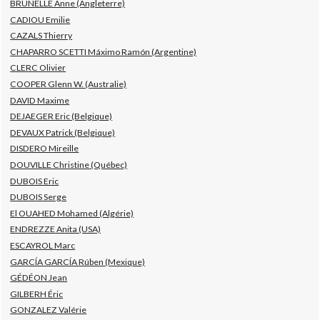
BRUNELLE Anne (Angleterre)
CADIOU Emilie
CAZALS Thierry
CHAPARRO SCETTI Máximo Ramón (Argentine)
CLERC Olivier
COOPER Glenn W. (Australie)
DAVID Maxime
DEJAEGER Eric (Belgique)
DEVAUX Patrick (Belgique)
DISDERO Mireille
DOUVILLE Christine (Québec)
DUBOIS Eric
DUBOIS Serge
El OUAHED Mohamed (Algérie)
ENDREZZE Anita (USA)
ESCAYROL Marc
GARCÍA GARCÍA Rúben (Mexique)
GÉDÉON Jean
GILBERH Éric
GONZALEZ Valérie