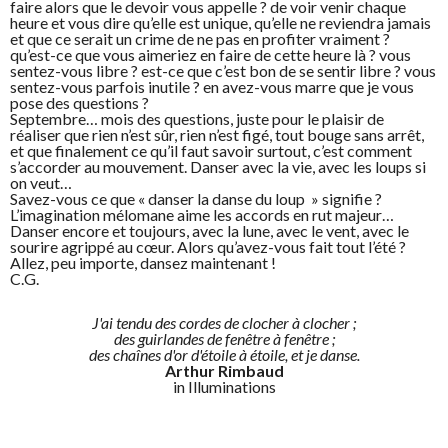
faire alors que le devoir vous appelle ? de voir venir chaque
heure et vous dire qu’elle est unique, qu’elle ne reviendra jamais
et que ce serait un crime de ne pas en profiter vraiment ?
qu’est-ce que vous aimeriez en faire de cette heure là ? vous
sentez-vous libre ? est-ce que c’est bon de se sentir libre ? vous
sentez-vous parfois inutile ? en avez-vous marre que je vous
pose des questions ?
Septembre… mois des questions, juste pour le plaisir de
réaliser que rien n’est sûr, rien n’est figé, tout bouge sans arrêt,
et que finalement ce qu’il faut savoir surtout, c’est comment
s’accorder au mouvement. Danser avec la vie, avec les loups si
on veut…
Savez-vous ce que « danser la danse du loup » signifie ?
L’imagination mélomane aime les accords en rut majeur…
Danser encore et toujours, avec la lune, avec le vent, avec le
sourire agrippé au cœur. Alors qu’avez-vous fait tout l’été ?
Allez, peu importe, dansez maintenant !
C.G.
J'ai tendu des cordes de clocher à clocher ;
des guirlandes de fenêtre à fenêtre ;
des chaînes d'or d'étoile à étoile, et je danse.
Arthur Rimbaud
in Illuminations