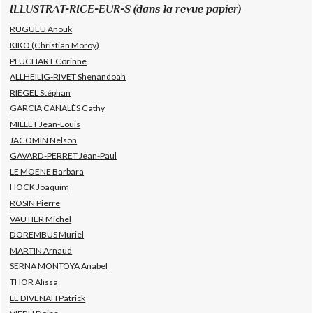
ILLUSTRAT-RICE-EUR-S (dans la revue papier)
RUGUEU Anouk
KIKO (Christian Moroy)
PLUCHART Corinne
ALLHEILIG-RIVET Shenandoah
RIEGEL Stéphan
GARCIA CANALÈS Cathy
MILLET Jean-Louis
JACOMIN Nelson
GAVARD-PERRET Jean-Paul
LE MOËNE Barbara
HOCK Joaquim
ROSIN Pierre
VAUTIER Michel
DOREMBUS Muriel
MARTIN Arnaud
SERNA MONTOYA Anabel
THOR Alissa
LE DIVENAH Patrick