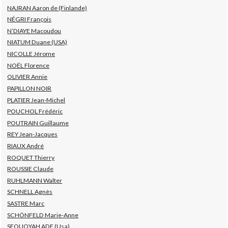
NAJRAN Aaron de (Finlande)
NÉGRI François
N’DIAYE Macoudou
NIATUM Duane (USA)
NICOLLE Jérome
NOËL Florence
OLIVIER Annie
PAPILLON NOIR
PLATIER Jean-Michel
POUCHOL Frédéric
POUTRAIN Guillaume
REY Jean-Jacques
RIAUX André
ROQUET Thierry
ROUSSIE Claude
RUHLMANN Walter
SCHNELL Agnès
SASTRE Marc
SCHÖNFELD Marie-Anne
SEQUOYAH ADE (Usa)