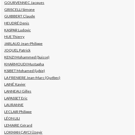
GOURVENNEC Jacques
GRISCELLI Simone
GUIBBERT Claude
HEUDRÉ Denis
KASPAR Ludovic
HUE Thierry
JARLAUD Jean-Philippe
JOQUEL Patrick
KENZI Mohammed (Suisse)
KHARMOUDI Mustapha
KSIBET Mohamed (Lybie)
LA FRENIERE Jean-Marc (Québec)
LAINÉ Xavier
LANNEAU Gilles
LAPASSET Eric
LAURANNE
LECLAIR Philippe
LÉON LILI
LEMAIRE Gérard
LOKMAN ÇAYCI Üzeyir