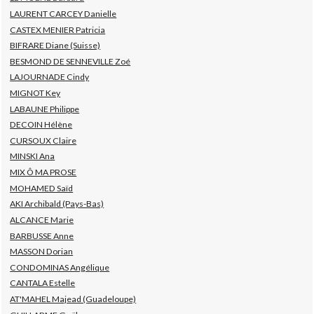
LAURENT CARCEY Danielle
CASTEX MENIER Patricia
BIFRARE Diane (Suisse)
BESMOND DE SENNEVILLE Zoé
LAJOURNADE Cindy
MIGNOT Key
LABAUNE Philippe
DECOIN Hélène
CURSOUX Claire
MINSKI Ana
MIX Ô MA PROSE
MOHAMED Saïd
AKI Archibald (Pays-Bas)
ALCANCE Marie
BARBUSSE Anne
MASSON Dorian
CONDOMINAS Angélique
CANTALA Estelle
AT'MAHEL Majead (Guadeloupe)