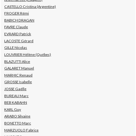
CASTELLO Cristina (Argentine)
FROGER Rémi
BABICH DRAGAN
FAVRE Claude
EVRARD Patrick
LACOSTE Gérard
GILLE Nicolas
LOUVRIER Hélène (Québec)
BLAZUTTI Alice
GALARET Manuel
MARHIC Renaud
GROSSE Isabelle
JOSSE Gaëlle
BUREAU Marc
BEB KABAHN
KARL Guy
ARABO Silvaine
BONETTO Marc
MARZUOLO Fabrice