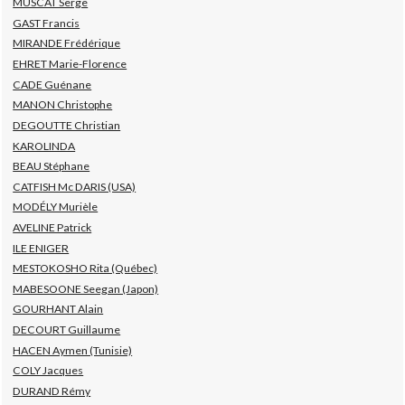
MUSCAT Serge
GAST Francis
MIRANDE Frédérique
EHRET Marie-Florence
CADE Guénane
MANON Christophe
DEGOUTTE Christian
KAROLINDA
BEAU Stéphane
CATFISH Mc DARIS (USA)
MODÉLY Murièle
AVELINE Patrick
ILE ENIGER
MESTOKOSHO Rita (Québec)
MABESOONE Seegan (Japon)
GOURHANT Alain
DECOURT Guillaume
HACEN Aymen (Tunisie)
COLY Jacques
DURAND Rémy