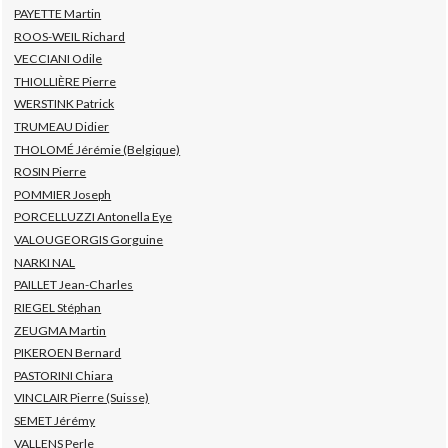
PAYETTE Martin
ROOS-WEIL Richard
VECCIANI Odile
THIOLLIÈRE Pierre
WERSTINK Patrick
TRUMEAU Didier
THOLOMÉ Jérémie (Belgique)
ROSIN Pierre
POMMIER Joseph
PORCELLUZZI Antonella Eye
VALOUGEORGIS Gorguine
NARKI NAL
PAILLET Jean-Charles
RIEGEL Stéphan
ZEUGMA Martin
PIKEROEN Bernard
PASTORINI Chiara
VINCLAIR Pierre (Suisse)
SEMET Jérémy
VALLENS Perle