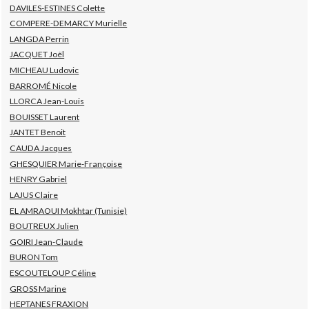
DAVILES-ESTINES Colette
COMPERE-DEMARCY Murielle
LANGDA Perrin
JACQUET Joël
MICHEAU Ludovic
BARROMÉ Nicole
LLORCA Jean-Louis
BOUISSET Laurent
JANTET Benoit
CAUDA Jacques
GHESQUIER Marie-Françoise
HENRY Gabriel
LAJUS Claire
EL AMRAOUI Mokhtar (Tunisie)
BOUTREUX Julien
GOIRI Jean-Claude
BURON Tom
ESCOUTELOUP Céline
GROSS Marine
HEPTANES FRAXION