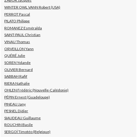
ZABOR Jacques
WINTER OWL VANN Robert (USA)
PERROT Pascal
PILATO Philippe
ROMANEZ Esméralda
SAINT-PAUL Christian
VINAU Thomas
ORVEILLON Yann
QUÉRÉ Julie
SOREN Yolande
OLIVIER Bernard
SABBAH Rafif
RIERA Nathalie
OHLEN Frédéric (Nouvelle-Calédonie)
PÉPIN Ernest (Guadeloupe)
PINEAU Jany
PESNEL Didier
SIAUDEAU Guillaume
ROUCHIN Basile
SERGOÏ Timotéo (Belgique)