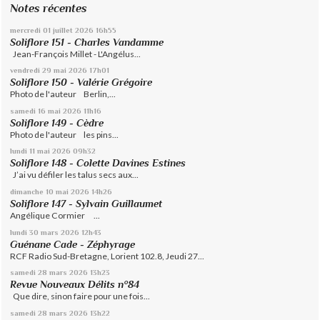
Notes récentes
mercredi 01
juillet 2026
16h55
Soliflore 151 - Charles Vandamme
Jean-François Millet - L'Angélus...
vendredi 29
mai 2026
17h01
Soliflore 150 - Valérie Grégoire
Photo de l'auteur Berlin,...
samedi 16
mai 2026
11h16
Soliflore 149 - Cèdre
Photo de l'auteur les pins...
lundi 11
mai 2026
09h32
Soliflore 148 - Colette Davines Estines
J’ai vu défiler les talus secs aux...
dimanche 10
mai 2026
14h26
Soliflore 147 - Sylvain Guillaumet
Angélique Cormier ...
lundi 30
mars 2026
12h43
Guénane Cade - Zéphyrage
RCF Radio Sud-Bretagne, Lorient 102.8, Jeudi 27...
samedi 28
mars 2026
13h23
Revue Nouveaux Délits n°84
Que dire, sinon faire pour une fois...
samedi 28
mars 2026
13h22