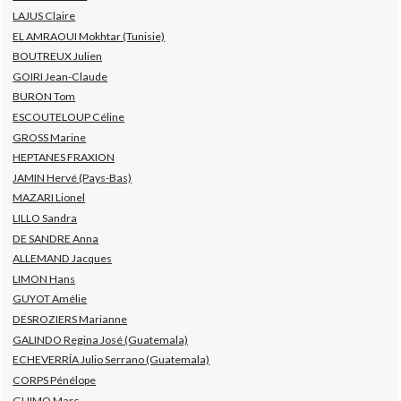
LAJUS Claire
EL AMRAOUI Mokhtar (Tunisie)
BOUTREUX Julien
GOIRI Jean-Claude
BURON Tom
ESCOUTELOUP Céline
GROSS Marine
HEPTANES FRAXION
JAMIN Hervé (Pays-Bas)
MAZARI Lionel
LILLO Sandra
DE SANDRE Anna
ALLEMAND Jacques
LIMON Hans
GUYOT Amélie
DESROZIERS Marianne
GALINDO Regina José (Guatemala)
ECHEVERRÍA Julio Serrano (Guatemala)
CORPS Pénélope
GUIMO Marc