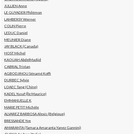
JULLIEN Anne
LE GUYADER Philémon
LAMBERSY Werner
COLIN Pierre
LEDUC Daniel
MEUNIER Diane
JAY BLACK (Canada)
HOST Michel
KAOUAH AbdelMadjid
CABRAL Tristan
AGBODJINOU Sénamé Koffi
DURBEC Sylvie
LOAEC Tang (Chine)
KADEL Yusuf (Île Maurice)
EMMANUELLE K
MARIE PETIT Michèle
ALVAREZ BARBOSA Alexis (Belgique)
BRESSANDE Yve
AMARANTA (Tamara Amaranta Yanez Gannini)