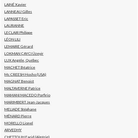
LAINÉ Xavier
LANNEAU Gilles
LAPASSET Eric
LAURANNE
LECLAIR Philippe
LÉON LILI
LEMAIRE Gérard
LOKMAN ÇAYCI Üzeyir
LUX Angèle, Québec
MACHET Béatrice
Mc CREESH Hosho (USA)
MAGNAT Benoist
MALTAVERNE Patrice
MAMANI MACEDO Porfirio
MARIMBERT Jean-Jacques
MELIADE Stéphane
MÉNARD Pierre
MORELLO Lionel
ARVEDHY
CHETTOUH Farid (Algérie)