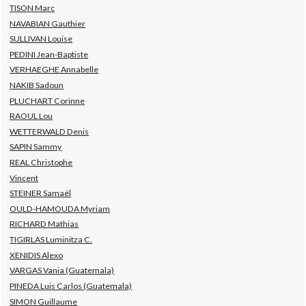
TISON Marc
NAVABIAN Gauthier
SULLIVAN Louise
PEDINI Jean-Baptiste
VERHAEGHE Annabelle
NAKIB Sadoun
PLUCHART Corinne
RAOUL Lou
WETTERWALD Denis
SAPIN Sammy
REAL Christophe
Vincent
STEINER Samaël
OULD-HAMOUDA Myriam
RICHARD Mathias
TIGIRLAS Luminitza C.
XENIDIS Alexo
VARGAS Vania (Guatemala)
PINEDA Luis Carlos (Guatemala)
SIMON Guillaume