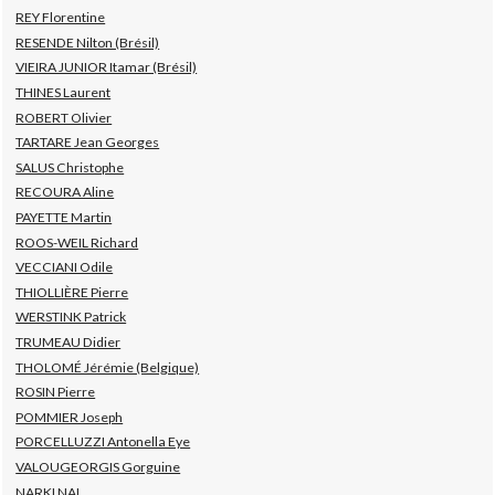
REY Florentine
RESENDE Nilton (Brésil)
VIEIRA JUNIOR Itamar (Brésil)
THINES Laurent
ROBERT Olivier
TARTARE Jean Georges
SALUS Christophe
RECOURA Aline
PAYETTE Martin
ROOS-WEIL Richard
VECCIANI Odile
THIOLLIÈRE Pierre
WERSTINK Patrick
TRUMEAU Didier
THOLOMÉ Jérémie (Belgique)
ROSIN Pierre
POMMIER Joseph
PORCELLUZZI Antonella Eye
VALOUGEORGIS Gorguine
NARKI NAL