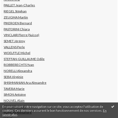
PAILLET Jean-Charles
RIEGEL Stéphan
ZEUGMA Martin
PIKEROEN Bernard
PASTORINI Chiara
VINCLAIR Pierre (Suisse)
SEMET Jérémy
VALLENS Perle
WOELFFLE Michel
STEFFAN-GUILLAUME Odile
ROBBERECHTS Yvan
NORELLI Alexandra
SEBA Virginie
SHISHMANIAN Ara Alexandre
TAVERA Marie
SIMON Antoine
NOUVEL Alain
En poursuivant votre navigation sur ce site, vous acceptez l'utilisation de
SOULAS Josette
cookies. Ces derniers assurent le bon fonctionnement de nos services.
En
PONCIN Alexandre
savoir plus
.