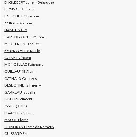
ENGLEBERT Julien (Belgique)
BIRSINGER Liliane
BOUCHUT Christine
AMIOT Stéphane
HAMELIN Clo
CARTOGRAPHIE MESSYL
MERCERON Jacques
BERNAD Anne-Marie
CALVET Vincent
MONGELLAZ Stéphane
GUILLAUME Alain
CATHALO Georges
DESBONNETS Thierry
GARREAU Isabelle
GISPERT Vincent
Cèdre (RGM)
MAACI Joséphine
MAUBÉ Pierre
GONDRAN Pierre dit Remoux
CUISSARD Éric