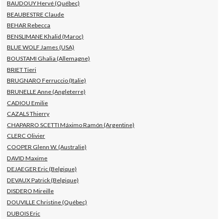
BAUDOUY Hervé (Québec)
BEAUBESTRE Claude
BEHAR Rebecca
BENSLIMANE Khalid (Maroc)
BLUE WOLF James (USA)
BOUSTAMI Ghalia (Allemagne)
BRIET Tieri
BRUGNARO Ferruccio (Italie)
BRUNELLE Anne (Angleterre)
CADIOU Emilie
CAZALS Thierry
CHAPARRO SCETTI Máximo Ramón (Argentine)
CLERC Olivier
COOPER Glenn W. (Australie)
DAVID Maxime
DEJAEGER Eric (Belgique)
DEVAUX Patrick (Belgique)
DISDERO Mireille
DOUVILLE Christine (Québec)
DUBOIS Eric