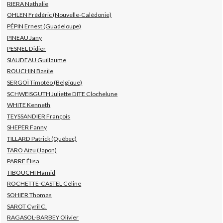
RIERA Nathalie
OHLEN Frédéric (Nouvelle-Calédonie)
PÉPIN Ernest (Guadeloupe)
PINEAU Jany
PESNEL Didier
SIAUDEAU Guillaume
ROUCHIN Basile
SERGOÏ Timotéo (Belgique)
SCHWEISGUTH Juliette DITE Clochelune
WHITE Kenneth
TEYSSANDIER François
SHEPER Fanny
TILLARD Patrick (Québec)
TARO Aizu (Japon)
PARRE Élisa
TIBOUCHI Hamid
ROCHETTE-CASTEL Céline
SOHIER Thomas
SAROT Cyril C.
RAGASOL-BARBEY Olivier