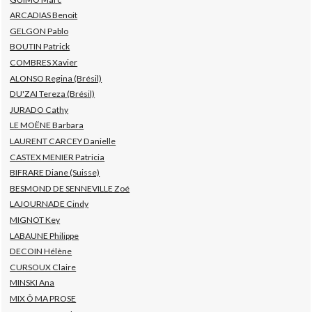
ARCADIAS Benoit
GELGON Pablo
BOUTIN Patrick
COMBRES Xavier
ALONSO Regina (Brésil)
DU'ZAI Tereza (Brésil)
JURADO Cathy
LE MOËNE Barbara
LAURENT CARCEY Danielle
CASTEX MENIER Patricia
BIFRARE Diane (Suisse)
BESMOND DE SENNEVILLE Zoé
LAJOURNADE Cindy
MIGNOT Key
LABAUNE Philippe
DECOIN Hélène
CURSOUX Claire
MINSKI Ana
MIX Ô MA PROSE