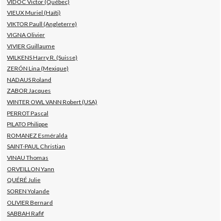
VIDOC Victor (Québec)
VIEUX Muriel (Haïti)
VIKTOR Paull (Angleterre)
VIGNA Olivier
VIVIER Guillaume
WILKENS Harry R. (Suisse)
ZERÓN Lina (Mexique)
NADAUS Roland
ZABOR Jacques
WINTER OWL VANN Robert (USA)
PERROT Pascal
PILATO Philippe
ROMANEZ Esméralda
SAINT-PAUL Christian
VINAU Thomas
ORVEILLON Yann
QUÉRÉ Julie
SOREN Yolande
OLIVIER Bernard
SABBAH Rafif