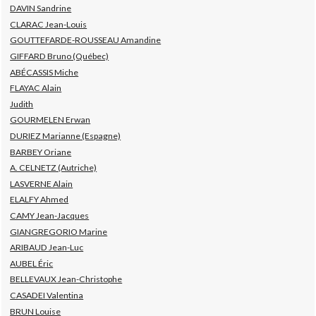
DAVIN Sandrine
CLARAC Jean-Louis
GOUTTEFARDE-ROUSSEAU Amandine
GIFFARD Bruno (Québec)
ABÉCASSIS Miche
FLAYAC Alain
Judith
GOURMELEN Erwan
DURIEZ Marianne (Espagne)
BARBEY Oriane
A. CELNETZ (Autriche)
LASVERNE Alain
ELALFY Ahmed
CAMY Jean-Jacques
GIANGREGORIO Marine
ARIBAUD Jean-Luc
AUBEL Éric
BELLEVAUX Jean-Christophe
CASADEI Valentina
BRUN Louise