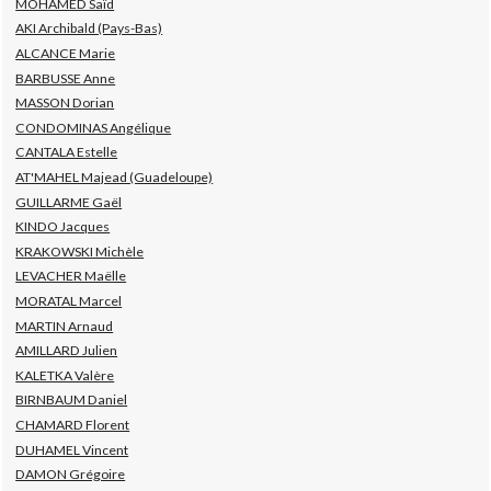
MOHAMED Saïd
AKI Archibald (Pays-Bas)
ALCANCE Marie
BARBUSSE Anne
MASSON Dorian
CONDOMINAS Angélique
CANTALA Estelle
AT'MAHEL Majead (Guadeloupe)
GUILLARME Gaël
KINDO Jacques
KRAKOWSKI Michèle
LEVACHER Maëlle
MORATAL Marcel
MARTIN Arnaud
AMILLARD Julien
KALETKA Valère
BIRNBAUM Daniel
CHAMARD Florent
DUHAMEL Vincent
DAMON Grégoire