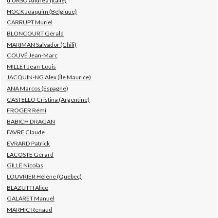
d’URSO Andrea (Italie)
HOCK Joaquim (Belgique)
CARRUPT Muriel
BLONCOURT Gérald
MARIMAN Salvador (Chili)
COUVÉ Jean-Marc
MILLET Jean-Louis
JACQUIN-NG Alex (Île Maurice)
ANA Marcos (Espagne)
CASTELLO Cristina (Argentine)
FROGER Rémi
BABICH DRAGAN
FAVRE Claude
EVRARD Patrick
LACOSTE Gérard
GILLE Nicolas
LOUVRIER Hélène (Québec)
BLAZUTTI Alice
GALARET Manuel
MARHIC Renaud