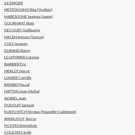
ILE ENIGER
MESTOKOSHO Rita (Québec)
MABESOONE Seegan (Japon)
GOURHANT Alain
DECOURT Guillaume
HACEN Aymen (Tunisie)
COLY Jacques
DURAND Rémy
LE LEPVRIER Corinne
BARBIER Éric
MERLOT Hervé
LOIVIER Camille
BATARD Pascal
HATTON Jean-Michel
AZAREL Jean
DUDOUIT Samuel
KURTOVITCH Nicolas (Nouvelle-Calédonie)
ANNA JOUY, Suisse
FICHTEN Bénédicte
COULON Cécile