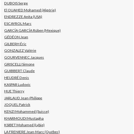
DUBOIS Serge
El OUAHED Mohamed (Algérie)
ENDREZZE Anita (USA)
ESCAYROL Marc
GARCÍA GARCÍA Rúben (Mexique)
GÉDÉON Jean
GILBERH Éric
GONZALEZ Valérie
GOURVENNEC Jacques
GRISCELLI Simone
GUIBBERT Claude
HEUDRÉ Denis
KASPAR Ludovic
HUE Thierry
JARLAUD Jean-Philippe
JOQUEL Patrick
KENZI Mohammed (Suisse)
KHARMOUDI Mustapha
KSIBET Mohamed (Lybie)
LA FRENIERE Jean-Marc (Québec)