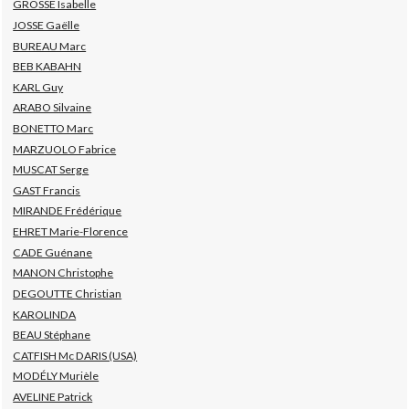
GROSSE Isabelle
JOSSE Gaëlle
BUREAU Marc
BEB KABAHN
KARL Guy
ARABO Silvaine
BONETTO Marc
MARZUOLO Fabrice
MUSCAT Serge
GAST Francis
MIRANDE Frédérique
EHRET Marie-Florence
CADE Guénane
MANON Christophe
DEGOUTTE Christian
KAROLINDA
BEAU Stéphane
CATFISH Mc DARIS (USA)
MODÉLY Murièle
AVELINE Patrick