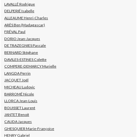
LAVALLÉ Rodrigue
DELPERIÉ Isabelle
ALLEAUME Henri-Charles
ARÈS Ben (Madagascar)
FRÉVAL Paul
DORIO Jean-Jacques
DE TRAZEGNIES Pascale
BERNARD Stéphane
DAVILES-ESTINES Colette
COMPERE-DEMARCY Murielle
LANGDA Perrin
JACQUET Joël
MICHEAU Ludovic
BARROMÉ Nicole
LLORCA Jean-Louis
BOUISSET Laurent
JANTET Benoit
CAUDA Jacques
GHESQUIER Marie-Françoise
HENRY Gabriel