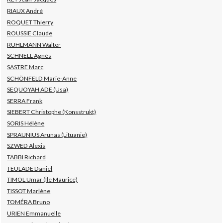
RIAUX André
ROQUET Thierry
ROUSSIE Claude
RUHLMANN Walter
SCHNELL Agnès
SASTRE Marc
SCHÖNFELD Marie-Anne
SEQUOYAH ADE (Usa)
SERRA Frank
SIEBERT Christophe (Konsstrukt)
SORIS Hélène
SPRAUNIUS Arunas (Lituanie)
SZWED Alexis
TABBI Richard
TEULADE Daniel
TIMOL Umar (Île Maurice)
TISSOT Marlène
TOMÉRA Bruno
URIEN Emmanuelle