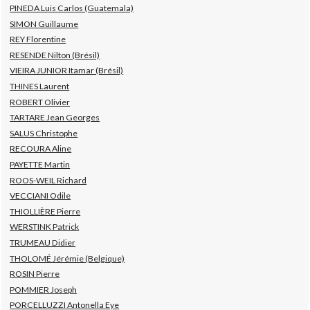
PINEDA Luis Carlos (Guatemala)
SIMON Guillaume
REY Florentine
RESENDE Nilton (Brésil)
VIEIRA JUNIOR Itamar (Brésil)
THINES Laurent
ROBERT Olivier
TARTARE Jean Georges
SALUS Christophe
RECOURA Aline
PAYETTE Martin
ROOS-WEIL Richard
VECCIANI Odile
THIOLLIÈRE Pierre
WERSTINK Patrick
TRUMEAU Didier
THOLOMÉ Jérémie (Belgique)
ROSIN Pierre
POMMIER Joseph
PORCELLUZZI Antonella Eye