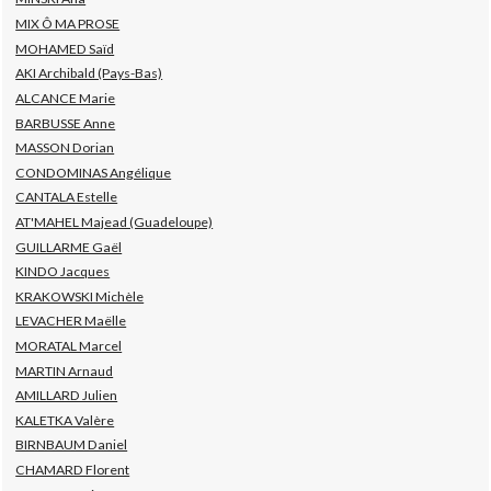
MIX Ô MA PROSE
MOHAMED Saïd
AKI Archibald (Pays-Bas)
ALCANCE Marie
BARBUSSE Anne
MASSON Dorian
CONDOMINAS Angélique
CANTALA Estelle
AT'MAHEL Majead (Guadeloupe)
GUILLARME Gaël
KINDO Jacques
KRAKOWSKI Michèle
LEVACHER Maëlle
MORATAL Marcel
MARTIN Arnaud
AMILLARD Julien
KALETKA Valère
BIRNBAUM Daniel
CHAMARD Florent