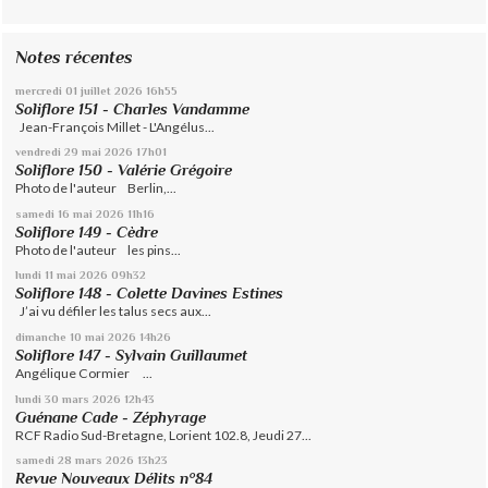
Notes récentes
mercredi 01
juillet 2026
16h55
Soliflore 151 - Charles Vandamme
Jean-François Millet - L'Angélus...
vendredi 29
mai 2026
17h01
Soliflore 150 - Valérie Grégoire
Photo de l'auteur Berlin,...
samedi 16
mai 2026
11h16
Soliflore 149 - Cèdre
Photo de l'auteur les pins...
lundi 11
mai 2026
09h32
Soliflore 148 - Colette Davines Estines
J’ai vu défiler les talus secs aux...
dimanche 10
mai 2026
14h26
Soliflore 147 - Sylvain Guillaumet
Angélique Cormier ...
lundi 30
mars 2026
12h43
Guénane Cade - Zéphyrage
RCF Radio Sud-Bretagne, Lorient 102.8, Jeudi 27...
samedi 28
mars 2026
13h23
Revue Nouveaux Délits n°84