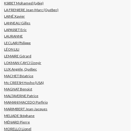
KSIBET Mohamed (Lybie)
LA FRENIERE Jean-Marc (Québec)
LAINÉ Xavier
LANNEAU Gilles
LAPASSET Eric
LAURANNE
LECLAIR Philippe
LÉON LILI
LEMAIRE Gérard
LOKMAN ÇAYCI Üzeyir
LUX Angèle, Québec
MACHET Béatrice
Mc CREESH Hosho (USA)
MAGNAT Benoist
MALTAVERNE Patrice
MAMANI MACEDO Porfirio
MARIMBERT Jean-Jacques
MELIADE Stéphane
MÉNARD Pierre
MORELLO Lionel