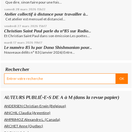
Que dire, sinon faire pour une fois...
samedi 28
mars 2026
13h22
Atelier collectif à distance pour travailler à...
Cet atelier est mensuel et distanciel...
vendredi 27
mars 2026
15h17
Christian Saint Paul parle du n°83 sur Radio...
Et Christian Saint Paul dans son émission Les poètes...
mardi 17
mars 2026
19h17
Le numéro 83 lu par Dana Shishmanian pour...
Nouveaux délits n° 83 (Janvier 2026) Entre...
Rechercher
AUTEURS PUBLIÉ-E-S DE A à M (dans la revue papier)
ANDERSEN Christian-Erwin (Belgique)
AINCHIL Claudia (Argentine)
AMPRIMOZ Alexandre L. (Canada)
ARCHET Anne (Québec)