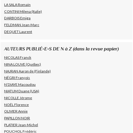
LA SALA Romain
CONTINI Milena (Italie)
DARBOIS Emiga
FELDMAN Jean-Marc
DEQUET Laurent
AUTEURS PUBLIÉ-E-S DE N à Z (dans la revue papier)
NICOLAS Franck
NINA LOUVE (Québec)
NAJRAN Aaron de (Finlande)
NÉGRI François
N’DIAYE Macoudou
NIATUM Duane (USA)
NICOLLE Jérome
NOËL Florence
OLIVIER Annie
PAPILLON NOIR
PLATIER Jean-Michel
POUCHOL Frédéric