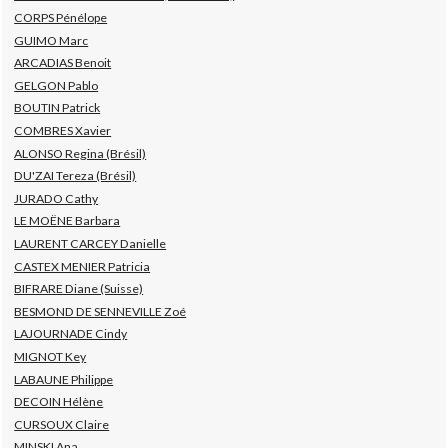
CORPS Pénélope
GUIMO Marc
ARCADIAS Benoit
GELGON Pablo
BOUTIN Patrick
COMBRES Xavier
ALONSO Regina (Brésil)
DU'ZAI Tereza (Brésil)
JURADO Cathy
LE MOËNE Barbara
LAURENT CARCEY Danielle
CASTEX MENIER Patricia
BIFRARE Diane (Suisse)
BESMOND DE SENNEVILLE Zoé
LAJOURNADE Cindy
MIGNOT Key
LABAUNE Philippe
DECOIN Hélène
CURSOUX Claire
MINSKI Ana