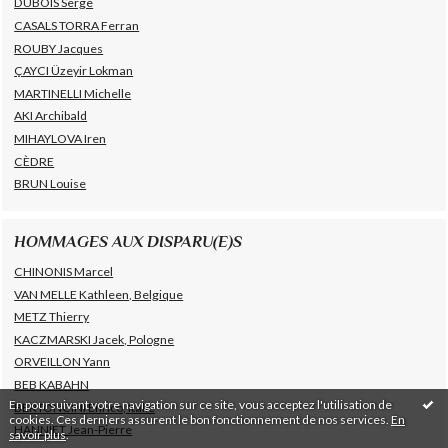
DUBOIS Serge
CASALS TORRA Ferran
ROUBY Jacques
ÇAYCI Üzeyir Lokman
MARTINELLI Michelle
AKI Archibald
MIHAYLOVA Iren
CÈDRE
BRUN Louise
HOMMAGES AUX DISPARU(E)S
CHINONIS Marcel
VAN MELLE Kathleen, Belgique
METZ Thierry
KACZMARSKI Jacek, Pologne
ORVEILLON Yann
BEB KABAHN
En poursuivant votre navigation sur ce site, vous acceptez l'utilisation de
BERTONCINI Enrico, Italie
cookies. Ces derniers assurent le bon fonctionnement de nos services.
En
HANNIET Jean-Pierre
savoir plus
.