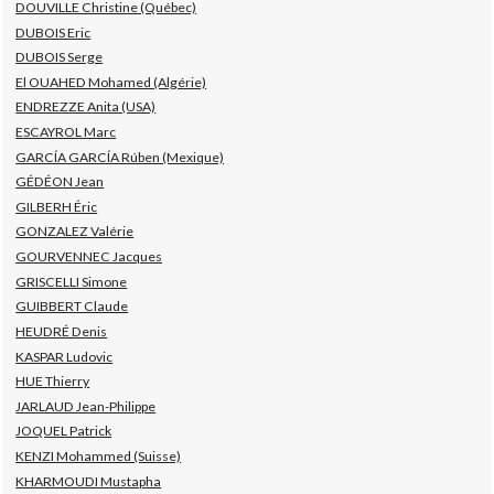
DOUVILLE Christine (Québec)
DUBOIS Eric
DUBOIS Serge
El OUAHED Mohamed (Algérie)
ENDREZZE Anita (USA)
ESCAYROL Marc
GARCÍA GARCÍA Rúben (Mexique)
GÉDÉON Jean
GILBERH Éric
GONZALEZ Valérie
GOURVENNEC Jacques
GRISCELLI Simone
GUIBBERT Claude
HEUDRÉ Denis
KASPAR Ludovic
HUE Thierry
JARLAUD Jean-Philippe
JOQUEL Patrick
KENZI Mohammed (Suisse)
KHARMOUDI Mustapha