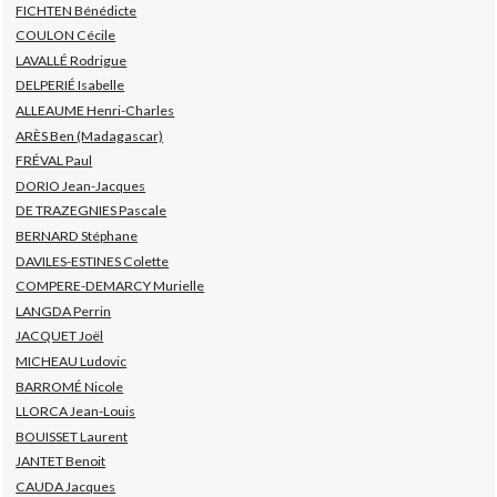
FICHTEN Bénédicte
COULON Cécile
LAVALLÉ Rodrigue
DELPERIÉ Isabelle
ALLEAUME Henri-Charles
ARÈS Ben (Madagascar)
FRÉVAL Paul
DORIO Jean-Jacques
DE TRAZEGNIES Pascale
BERNARD Stéphane
DAVILES-ESTINES Colette
COMPERE-DEMARCY Murielle
LANGDA Perrin
JACQUET Joël
MICHEAU Ludovic
BARROMÉ Nicole
LLORCA Jean-Louis
BOUISSET Laurent
JANTET Benoit
CAUDA Jacques