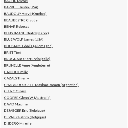
BAGLIN Michel
BARRETT Justin (USA)
BAUDOUY Hervé (Québec)
BEAUBESTRE Claude
BEHAR Rebecca
BENSLIMANE Khalid (Maroc)
BLUE WOLF James (USA)
BOUSTAMI Ghalia (Allemagne)
BRIET Tieri
BRUGNARO Ferruccio (Italie)
BRUNELLE Anne (Angleterre)
CADIOU Emilie
CAZALS Thierry
CHAPARRO SCETTI Máximo Ramón (Argentine)
CLERC Olivier
COOPER Glenn W. (Australie)
DAVID Maxime
DEJAEGER Eric (Belgique)
DEVAUX Patrick (Belgique)
DISDERO Mireille