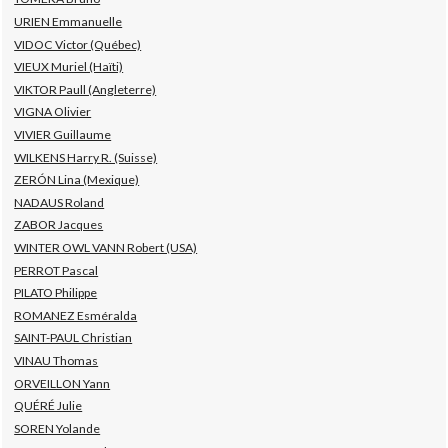
URIEN Emmanuelle
VIDOC Victor (Québec)
VIEUX Muriel (Haïti)
VIKTOR Paull (Angleterre)
VIGNA Olivier
VIVIER Guillaume
WILKENS Harry R. (Suisse)
ZERÓN Lina (Mexique)
NADAUS Roland
ZABOR Jacques
WINTER OWL VANN Robert (USA)
PERROT Pascal
PILATO Philippe
ROMANEZ Esméralda
SAINT-PAUL Christian
VINAU Thomas
ORVEILLON Yann
QUÉRÉ Julie
SOREN Yolande