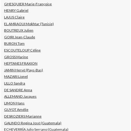
GHESQUIER Marie-Françoise
HENRY Gabriel
LAJUS Claire
EL AMRAOUI Mokhtar (Tunisie)
BOUTREUX Julien
GOIRI Jean-Claude
BURON Tom
ESCOUTELOUP Céline
GROSS Marine
HEPTANES FRAXION
JAMIN Hervé (Pays-Bas)
MAZARI Lionel
LILLO Sandra
DE SANDRE Anna
ALLEMAND Jacques
LIMON Hans
GUYOT Amélie
DESROZIERS Marianne
GALINDO Regina José (Guatemala)
ECHEVERRÍA Julio Serrano (Guatemala)