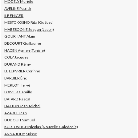
MODÉLY Murièle
AVELINE Patrick
ILE ENIGER
MESTOKOSHO Rita (Québec)
MABESOONE Seegan (Japon)
GOURHANT Alain
DECOURT Guillaume
HACEN Aymen (Tunisie)
COLY Jacques
DURAND Rémy
LE LEPVRIER Corinne
BARBIER Éric
MERLOT Hervé
LOIVIER Camille
BATARD Pascal
HATTON Jean-Michel
AZAREL Jean
DUDOUIT Samuel
KURTOVITCH Nicolas (Nouvelle-Calédonie)
ANNA JOUY, Suisse