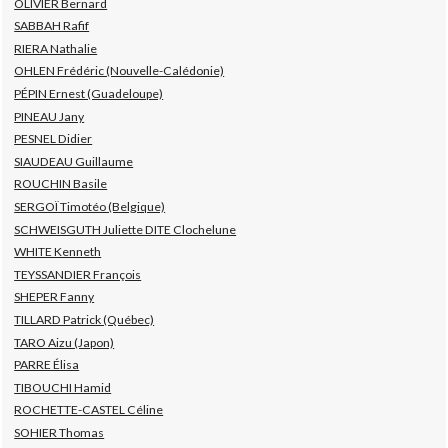
OLIVIER Bernard
SABBAH Rafif
RIERA Nathalie
OHLEN Frédéric (Nouvelle-Calédonie)
PÉPIN Ernest (Guadeloupe)
PINEAU Jany
PESNEL Didier
SIAUDEAU Guillaume
ROUCHIN Basile
SERGOÏ Timotéo (Belgique)
SCHWEISGUTH Juliette DITE Clochelune
WHITE Kenneth
TEYSSANDIER François
SHEPER Fanny
TILLARD Patrick (Québec)
TARO Aizu (Japon)
PARRE Élisa
TIBOUCHI Hamid
ROCHETTE-CASTEL Céline
SOHIER Thomas