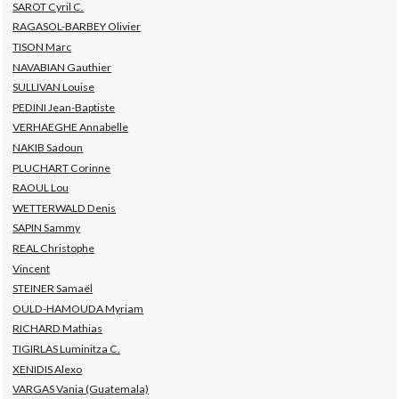
SAROT Cyril C.
RAGASOL-BARBEY Olivier
TISON Marc
NAVABIAN Gauthier
SULLIVAN Louise
PEDINI Jean-Baptiste
VERHAEGHE Annabelle
NAKIB Sadoun
PLUCHART Corinne
RAOUL Lou
WETTERWALD Denis
SAPIN Sammy
REAL Christophe
Vincent
STEINER Samaël
OULD-HAMOUDA Myriam
RICHARD Mathias
TIGIRLAS Luminitza C.
XENIDIS Alexo
VARGAS Vania (Guatemala)