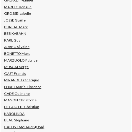
GALARET Manuel
MARHIC Renaud
GROSSE Isabelle
JOSSE Gaëlle
BUREAU Marc
BEB KABAHN
KARL Guy
ARABO Silvaine
BONETTO Marc
MARZUOLO Fabrice
MUSCAT Serge
GAST Francis
MIRANDE Frédérique
EHRET Marie-Florence
CADE Guénane
MANON Christophe
DEGOUTTE Christian
KAROLINDA
BEAU Stéphane
CATFISH Mc DARIS (USA)