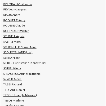
POUTRAIN Guillaume
REY Jean-Jacques
RIAUX André
ROQUET Thierry
ROUSSIE Claude
RUHLMANN Walter
SCHNELL Agnès
SASTRE Marc
SCHÖNFELD Marie-Anne
SEQUOYAH ADE (Usa)
SERRA Frank
SIEBERT Christophe (Konsstrukt)
SORIS Hélène
SPRAUNIUS Arunas (Lituanie)
SZWED Alexis
TABBI Richard
TEULADE Daniel
TIMOL Umar (Île Maurice)
TISSOT Marlène
TOMÉRA Bruno