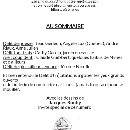
Elle en a aujourd'hui quatre-vingt-dix-sept,
et on ne sait absolument pas où elle est.
Ellen DeGeneres
AU SOMMAIRE
Délit de poésie
: Jean Gédéon, Angèle Lux (Québec), André
Riaux, Anne Julien
Délit tout frais
: Cathy Garcia, jardin du causse
Aïe ! coup délit
: Claude Guibbert, quelques haïkus de Nîmes
et d’ailleurs
Délit de plus ailleurs encore
: Jérome Nicolle
Et bien entendu le Délit d’(in)citations à gober les yeux grands
ouverts
et le bulletin de complicité car il n’est jamais trop tard pour se
mouiller…
Avec les dessins de
Jacques Rouby
Invité spécial de ce numéro