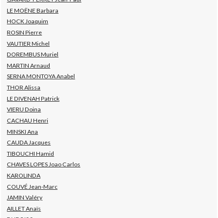
LE MOËNE Barbara
HOCK Joaquim
ROSIN Pierre
VAUTIER Michel
DOREMBUS Muriel
MARTIN Arnaud
SERNA MONTOYA Anabel
THOR Alissa
LE DIVENAH Patrick
VIERU Doina
CACHAU Henri
MINSKI Ana
CAUDA Jacques
TIBOUCHI Hamid
CHAVES LOPES Joao Carlos
KAROLINDA
COUVÉ Jean-Marc
JAMIN Valéry
AILLET Anaïs