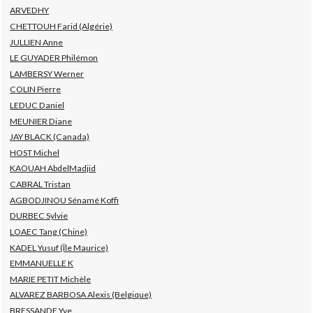
ARVEDHY
CHETTOUH Farid (Algérie)
JULLIEN Anne
LE GUYADER Philémon
LAMBERSY Werner
COLIN Pierre
LEDUC Daniel
MEUNIER Diane
JAY BLACK (Canada)
HOST Michel
KAOUAH AbdelMadjid
CABRAL Tristan
AGBODJINOU Sénamé Koffi
DURBEC Sylvie
LOAEC Tang (Chine)
KADEL Yusuf (Île Maurice)
EMMANUELLE K
MARIE PETIT Michèle
ALVAREZ BARBOSA Alexis (Belgique)
BRESSANDE Yve