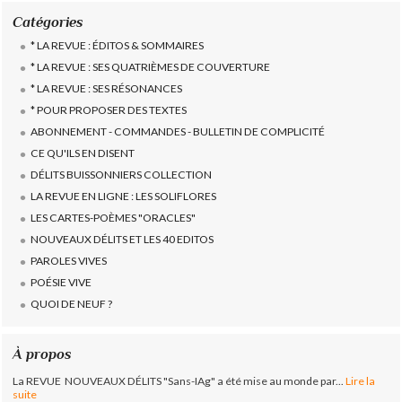
Catégories
* LA REVUE : ÉDITOS & SOMMAIRES
* LA REVUE : SES QUATRIÈMES DE COUVERTURE
* LA REVUE : SES RÉSONANCES
* POUR PROPOSER DES TEXTES
ABONNEMENT - COMMANDES - BULLETIN DE COMPLICITÉ
CE QU'ILS EN DISENT
DÉLITS BUISSONNIERS COLLECTION
LA REVUE EN LIGNE : LES SOLIFLORES
LES CARTES-POÈMES "ORACLES"
NOUVEAUX DÉLITS ET LES 40 EDITOS
PAROLES VIVES
POÉSIE VIVE
QUOI DE NEUF ?
À propos
La REVUE NOUVEAUX DÉLITS "Sans-IAg" a été mise au monde par...
Lire la
suite