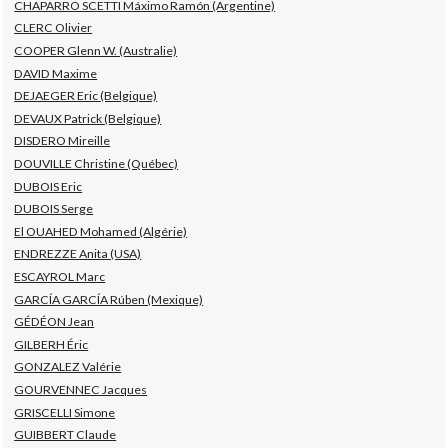
CHAPARRO SCETTI Máximo Ramón (Argentine)
CLERC Olivier
COOPER Glenn W. (Australie)
DAVID Maxime
DEJAEGER Eric (Belgique)
DEVAUX Patrick (Belgique)
DISDERO Mireille
DOUVILLE Christine (Québec)
DUBOIS Eric
DUBOIS Serge
El OUAHED Mohamed (Algérie)
ENDREZZE Anita (USA)
ESCAYROL Marc
GARCÍA GARCÍA Rúben (Mexique)
GÉDÉON Jean
GILBERH Éric
GONZALEZ Valérie
GOURVENNEC Jacques
GRISCELLI Simone
GUIBBERT Claude