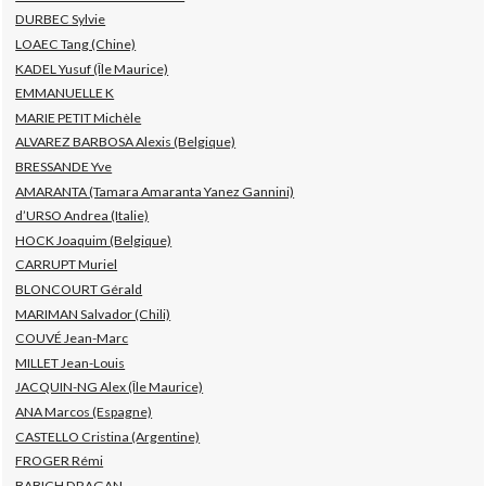
DURBEC Sylvie
LOAEC Tang (Chine)
KADEL Yusuf (Île Maurice)
EMMANUELLE K
MARIE PETIT Michèle
ALVAREZ BARBOSA Alexis (Belgique)
BRESSANDE Yve
AMARANTA (Tamara Amaranta Yanez Gannini)
d’URSO Andrea (Italie)
HOCK Joaquim (Belgique)
CARRUPT Muriel
BLONCOURT Gérald
MARIMAN Salvador (Chili)
COUVÉ Jean-Marc
MILLET Jean-Louis
JACQUIN-NG Alex (Île Maurice)
ANA Marcos (Espagne)
CASTELLO Cristina (Argentine)
FROGER Rémi
BABICH DRAGAN