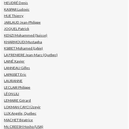
HEUDRÉ Denis
KASPAR Ludovic
HUE Thierry
JARLAUD Jean-Philippe
JOQUEL Patrick
KENZI Mohammed (Suisse)
KHARMOUDI Mustapha
KSIBET Mohamed (Lybie)
LA FRENIERE Jean-Marc (Québec)
LAINÉ Xavier
LANNEAU Gilles
LAPASSET Eric
LAURANNE
LECLAIR Philippe
LÉON LILI
LEMAIRE Gérard
LOKMAN ÇAYCI Üzeyir
LUX Angèle, Québec
MACHET Béatrice
Mc CREESH Hosho (USA)