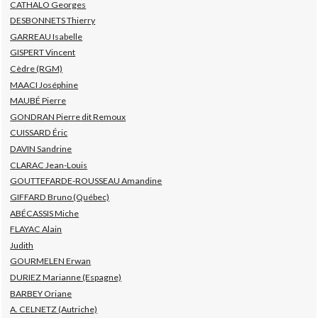
CATHALO Georges
DESBONNETS Thierry
GARREAU Isabelle
GISPERT Vincent
Cèdre (RGM)
MAACI Joséphine
MAUBÉ Pierre
GONDRAN Pierre dit Remoux
CUISSARD Éric
DAVIN Sandrine
CLARAC Jean-Louis
GOUTTEFARDE-ROUSSEAU Amandine
GIFFARD Bruno (Québec)
ABÉCASSIS Miche
FLAYAC Alain
Judith
GOURMELEN Erwan
DURIEZ Marianne (Espagne)
BARBEY Oriane
A. CELNETZ (Autriche)