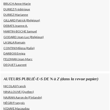
BRUCH Anne-Marie
DURIEZ Frédérique
DURIEZ Marianne
GILLARD Patrick (Belgique)
DEBATS Jeanne A.
MARTIN-BOCHE Samuel
GODARD Jean-Luc (Belgique)
LA SALA Romain
CONTINI Milena (Italie)
DARBOIS Emiga
FELDMAN Jean-Marc
DEQUET Laurent
AUTEURS PUBLIÉ-E-S DE N à Z (dans la revue papier)
NICOLAS Franck
NINA LOUVE (Québec)
NAJRAN Aaron de (Finlande)
NÉGRI François
N’DIAYE Macoudou