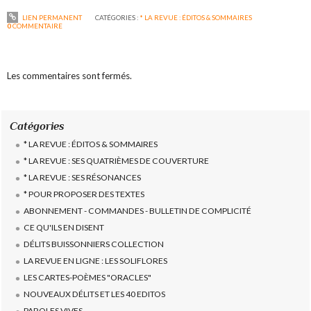
LIEN PERMANENT
CATÉGORIES :
* LA REVUE : ÉDITOS & SOMMAIRES
0
COMMENTAIRE
Les commentaires sont fermés.
Catégories
* LA REVUE : ÉDITOS & SOMMAIRES
* LA REVUE : SES QUATRIÈMES DE COUVERTURE
* LA REVUE : SES RÉSONANCES
* POUR PROPOSER DES TEXTES
ABONNEMENT - COMMANDES - BULLETIN DE COMPLICITÉ
CE QU'ILS EN DISENT
DÉLITS BUISSONNIERS COLLECTION
LA REVUE EN LIGNE : LES SOLIFLORES
LES CARTES-POÈMES "ORACLES"
NOUVEAUX DÉLITS ET LES 40 EDITOS
PAROLES VIVES