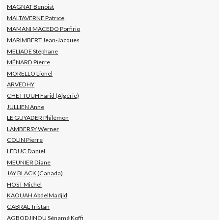
MAGNAT Benoist
MALTAVERNE Patrice
MAMANI MACEDO Porfirio
MARIMBERT Jean-Jacques
MELIADE Stéphane
MÉNARD Pierre
MORELLO Lionel
ARVEDHY
CHETTOUH Farid (Algérie)
JULLIEN Anne
LE GUYADER Philémon
LAMBERSY Werner
COLIN Pierre
LEDUC Daniel
MEUNIER Diane
JAY BLACK (Canada)
HOST Michel
KAOUAH AbdelMadjid
CABRAL Tristan
AGBODJINOU Sénamé Koffi