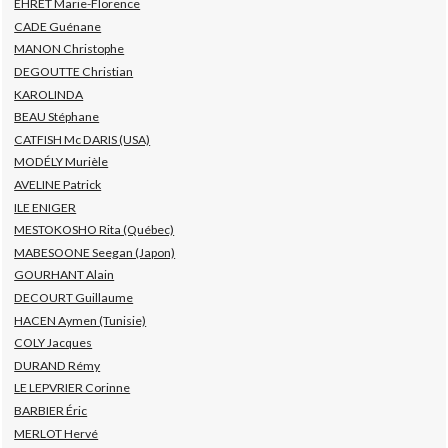
EHRET Marie-Florence
CADE Guénane
MANON Christophe
DEGOUTTE Christian
KAROLINDA
BEAU Stéphane
CATFISH Mc DARIS (USA)
MODÉLY Murièle
AVELINE Patrick
ILE ENIGER
MESTOKOSHO Rita (Québec)
MABESOONE Seegan (Japon)
GOURHANT Alain
DECOURT Guillaume
HACEN Aymen (Tunisie)
COLY Jacques
DURAND Rémy
LE LEPVRIER Corinne
BARBIER Éric
MERLOT Hervé