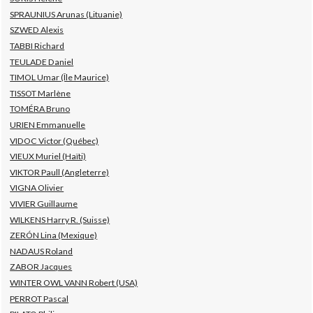
SPRAUNIUS Arunas (Lituanie)
SZWED Alexis
TABBI Richard
TEULADE Daniel
TIMOL Umar (Île Maurice)
TISSOT Marlène
TOMÉRA Bruno
URIEN Emmanuelle
VIDOC Victor (Québec)
VIEUX Muriel (Haïti)
VIKTOR Paull (Angleterre)
VIGNA Olivier
VIVIER Guillaume
WILKENS Harry R. (Suisse)
ZERÓN Lina (Mexique)
NADAUS Roland
ZABOR Jacques
WINTER OWL VANN Robert (USA)
PERROT Pascal