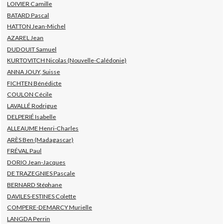
LOIVIER Camille
BATARD Pascal
HATTON Jean-Michel
AZAREL Jean
DUDOUIT Samuel
KURTOVITCH Nicolas (Nouvelle-Calédonie)
ANNA JOUY, Suisse
FICHTEN Bénédicte
COULON Cécile
LAVALLÉ Rodrigue
DELPERIÉ Isabelle
ALLEAUME Henri-Charles
ARÈS Ben (Madagascar)
FRÉVAL Paul
DORIO Jean-Jacques
DE TRAZEGNIES Pascale
BERNARD Stéphane
DAVILES-ESTINES Colette
COMPERE-DEMARCY Murielle
LANGDA Perrin