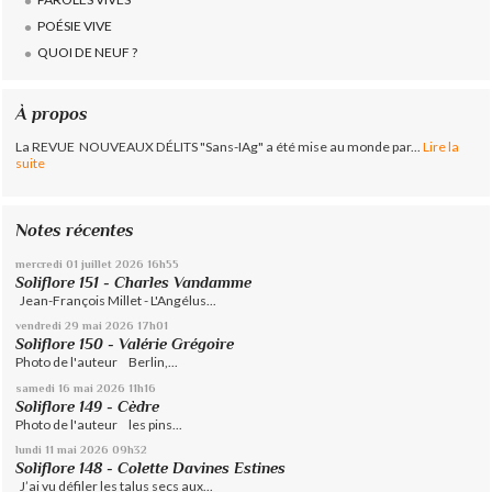
POÉSIE VIVE
QUOI DE NEUF ?
À propos
La REVUE NOUVEAUX DÉLITS "Sans-IAg" a été mise au monde par...
Lire la
suite
Notes récentes
mercredi 01
juillet 2026
16h55
Soliflore 151 - Charles Vandamme
Jean-François Millet - L'Angélus...
vendredi 29
mai 2026
17h01
Soliflore 150 - Valérie Grégoire
Photo de l'auteur Berlin,...
samedi 16
mai 2026
11h16
Soliflore 149 - Cèdre
Photo de l'auteur les pins...
lundi 11
mai 2026
09h32
Soliflore 148 - Colette Davines Estines
J’ai vu défiler les talus secs aux...