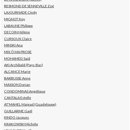
BESMOND DE SENNEVILLE Zoé
LAJOURNADE Cindy
MIGNOT Key
LABAUNE Philippe
DECOIN Hélène
CURSOUX Claire
MINSKI Ana
MIX Ô MA PROSE
MOHAMED Saïd
AKI Archibald (Pays-Bas)
ALCANCE Marie
BARBUSSE Anne
MASSON Dorian
CONDOMINAS Angélique
CANTALA Estelle
AT'MAHEL Majead (Guadeloupe)
GUILLARME Gaël
KINDO Jacques
KRAKOWSKI Michèle