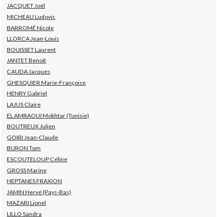
JACQUET Joël
MICHEAU Ludovic
BARROMÉ Nicole
LLORCA Jean-Louis
BOUISSET Laurent
JANTET Benoit
CAUDA Jacques
GHESQUIER Marie-Françoise
HENRY Gabriel
LAJUS Claire
EL AMRAOUI Mokhtar (Tunisie)
BOUTREUX Julien
GOIRI Jean-Claude
BURON Tom
ESCOUTELOUP Céline
GROSS Marine
HEPTANES FRAXION
JAMIN Hervé (Pays-Bas)
MAZARI Lionel
LILLO Sandra