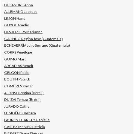
DE SANDRE Anna
ALLEMAND Jacques
LIMON Hans
GUYOT Amélie
DESROZIERS Marianne
GALINDO Regina José (Guatemala)
ECHEVERRÍA Julio Serrano (Guatemala)
CORPS Pénélope
GUIMO Marc
ARCADIAS Benoit
GELGON Pablo
BOUTIN Patrick
COMBRES Xavier
ALONSO Regina (Brésil)
DU'ZAI Tereza (Brésil)
JURADO Cathy
LE MOËNE Barbara
LAURENT CARCEY Danielle
CASTEX MENIER Patricia
BIFRARE Diane (Suisse)