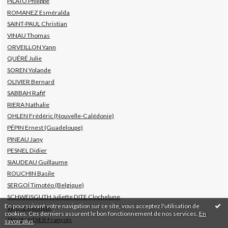
PILATO Philippe
ROMANEZ Esméralda
SAINT-PAUL Christian
VINAU Thomas
ORVEILLON Yann
QUÉRÉ Julie
SOREN Yolande
OLIVIER Bernard
SABBAH Rafif
RIERA Nathalie
OHLEN Frédéric (Nouvelle-Calédonie)
PÉPIN Ernest (Guadeloupe)
PINEAU Jany
PESNEL Didier
SIAUDEAU Guillaume
ROUCHIN Basile
SERGOÏ Timotéo (Belgique)
SCHWEISGUTH Juliette DITE Clochelune
En poursuivant votre navigation sur ce site, vous acceptez l'utilisation de
WHITE Kenneth
cookies. Ces derniers assurent le bon fonctionnement de nos services.
En
TEYSSANDIER François
savoir plus
.