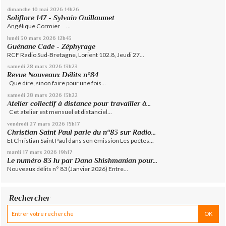
dimanche 10
mai 2026
14h26
Soliflore 147 - Sylvain Guillaumet
Angélique Cormier ...
lundi 30
mars 2026
12h43
Guénane Cade - Zéphyrage
RCF Radio Sud-Bretagne, Lorient 102.8, Jeudi 27...
samedi 28
mars 2026
13h23
Revue Nouveaux Délits n°84
Que dire, sinon faire pour une fois...
samedi 28
mars 2026
13h22
Atelier collectif à distance pour travailler à...
Cet atelier est mensuel et distanciel...
vendredi 27
mars 2026
15h17
Christian Saint Paul parle du n°83 sur Radio...
Et Christian Saint Paul dans son émission Les poètes...
mardi 17
mars 2026
19h17
Le numéro 83 lu par Dana Shishmanian pour...
Nouveaux délits n° 83 (Janvier 2026) Entre...
Rechercher