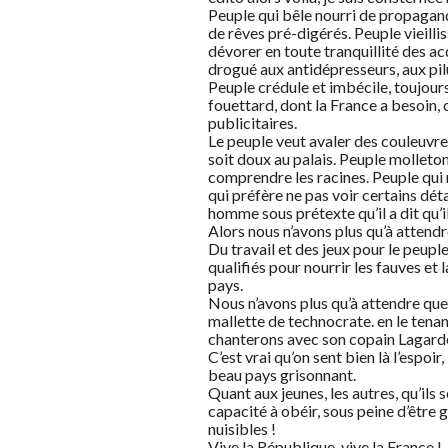
Peuple qui bêle nourri de propagand
de rêves pré-digérés. Peuple vieillis
dévorer en toute tranquillité des a
drogué aux antidépresseurs, aux pilul
Peuple crédule et imbécile, toujours
fouettard, dont la France a besoin,
publicitaires.
Le peuple veut avaler des couleuvre
soit doux au palais. Peuple molleto
comprendre les racines. Peuple qui n
qui préfère ne pas voir certains dét
homme sous prétexte qu’il a dit qu’il
Alors nous n’avons plus qu’à attend
Du travail et des jeux pour le peupl
qualifiés pour nourrir les fauves et 
pays.
Nous n’avons plus qu’à attendre que 
mallette de technocrate. en le tena
chanterons avec son copain Lagardè
C’est vrai qu’on sent bien là l’espo
beau pays grisonnant.
Quant aux jeunes, les autres, qu’ils
capacité à obéir, sous peine d’être
nuisibles !
Vive la République, vive la France !