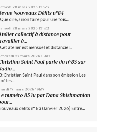
samedi 28
mars 2026
13h23
Revue Nouveaux Délits n°84
Que dire, sinon faire pour une fois...
samedi 28
mars 2026
13h22
Atelier collectif à distance pour
travailler à...
Cet atelier est mensuel et distanciel...
vendredi 27
mars 2026
15h17
Christian Saint Paul parle du n°83 sur
Radio...
Et Christian Saint Paul dans son émission Les
poètes...
mardi 17
mars 2026
19h17
Le numéro 83 lu par Dana Shishmanian
pour...
Nouveaux délits n° 83 (Janvier 2026) Entre...