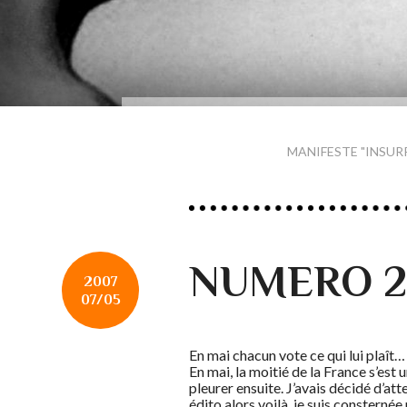
MANIFESTE "INSUR
NUMERO 23
2007
07/05
En mai chacun vote ce qui lui plaît…
En mai, la moitié de la France s’est
pleurer ensuite. J’avais décidé d’at
édito alors voilà, je suis consterné