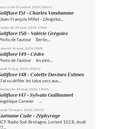
mercredi 01
juillet 2026
16h55
Soliflore 151 - Charles Vandamme
Jean-François Millet - L'Angélus...
vendredi 29
mai 2026
17h01
Soliflore 150 - Valérie Grégoire
Photo de l'auteur Berlin,...
samedi 16
mai 2026
11h16
Soliflore 149 - Cèdre
Photo de l'auteur les pins...
undi 11
mai 2026
09h32
Soliflore 148 - Colette Davines Estines
’ai vu défiler les talus secs aux...
dimanche 10
mai 2026
14h26
Soliflore 147 - Sylvain Guillaumet
Angélique Cormier ...
lundi 30
mars 2026
12h43
Guénane Cade - Zéphyrage
RCF Radio Sud-Bretagne, Lorient 102.8, Jeudi
7...