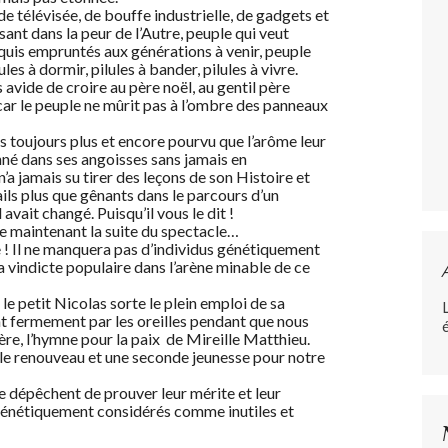
e télévisée, de bouffe industrielle, de gadgets et
sant dans la peur de l’Autre, peuple qui veut
cquis empruntés aux générations à venir, peuple
es à dormir, pilules à bander, pilules à vivre.
 avide de croire au père noël, au gentil père
 car le peuple ne mûrit pas à l’ombre des panneaux
s toujours plus et encore pourvu que l’arôme leur
nné dans ses angoisses sans jamais en
’a jamais su tirer des leçons de son Histoire et
ails plus que gênants dans le parcours d’un
 avait changé. Puisqu’il vous le dit !
re maintenant la suite du spectacle…
e ! Il ne manquera pas d’individus génétiquement
la vindicte populaire dans l’arène minable de ce
le petit Nicolas sorte le plein emploi de sa
nt fermement par les oreilles pendant que nous
re, l’hymne pour la paix de Mireille Matthieu.
ir, le renouveau et une seconde jeunesse pour notre
 se dépêchent de prouver leur mérite et leur
 génétiquement considérés comme inutiles et