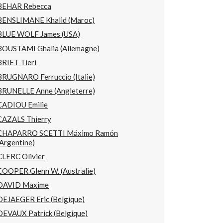
BEHAR Rebecca
BENSLIMANE Khalid (Maroc)
BLUE WOLF James (USA)
BOUSTAMI Ghalia (Allemagne)
BRIET Tieri
BRUGNARO Ferruccio (Italie)
BRUNELLE Anne (Angleterre)
CADIOU Emilie
CAZALS Thierry
CHAPARRO SCETTI Máximo Ramón
(Argentine)
CLERC Olivier
COOPER Glenn W. (Australie)
DAVID Maxime
DEJAEGER Eric (Belgique)
DEVAUX Patrick (Belgique)