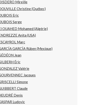
DISDERO Mireille
DOUVILLE Christine (Québec)
DUBOIS Eric
DUBOIS Serge
El OUAHED Mohamed (Algérie)
ENDREZZE Anita (USA)
ESCAYROL Marc
GARCÍA GARCÍA Rúben (Mexique)
GÉDÉON Jean
GILBERH Éric
GONZALEZ Valérie
GOURVENNEC Jacques
GRISCELLI Simone
GUIBBERT Claude
HEUDRÉ Denis
KASPAR Ludovic