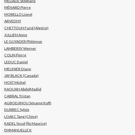
MELIADE Stéphane
MÉNARD Pierre
MORELLO Lionel
ARVEDHY
CHETTOUH Farid (Algérie)
JULLIEN Anne
LE GUYADER Philémon
LAMBERSY Werner
COLIN Pierre
LEDUC Daniel
MEUNIER Diane
JAY BLACK (Canada)
HOST Michel
KAOUAH AbdelMadjid
CABRAL Tristan
AGBODJINOU Sénamé Koffi
DURBEC Sylvie
LOAEC Tang (Chine)
KADEL Yusuf (Île Maurice)
EMMANUELLE K