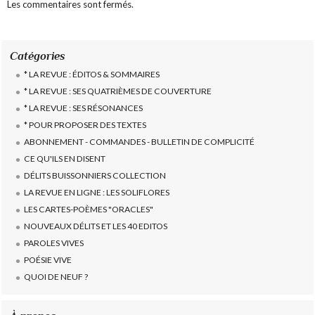
Les commentaires sont fermés.
Catégories
* LA REVUE : ÉDITOS & SOMMAIRES
* LA REVUE : SES QUATRIÈMES DE COUVERTURE
* LA REVUE : SES RÉSONANCES
* POUR PROPOSER DES TEXTES
ABONNEMENT - COMMANDES - BULLETIN DE COMPLICITÉ
CE QU'ILS EN DISENT
DÉLITS BUISSONNIERS COLLECTION
LA REVUE EN LIGNE : LES SOLIFLORES
LES CARTES-POÈMES "ORACLES"
NOUVEAUX DÉLITS ET LES 40 EDITOS
PAROLES VIVES
POÉSIE VIVE
QUOI DE NEUF ?