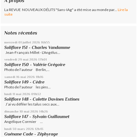
À propos
La REVUE NOUVEAUX DÉLITS "Sans-IAg" a été mise au monde par...
Lire la
suite
Notes récentes
mercredi 01
juillet 2026
16h55
Soliflore 151 - Charles Vandamme
Jean-François Millet - L'Angélus...
vendredi 29
mai 2026
17h01
Soliflore 150 - Valérie Grégoire
Photo de l'auteur Berlin,...
samedi 16
mai 2026
11h16
Soliflore 149 - Cèdre
Photo de l'auteur les pins...
lundi 11
mai 2026
09h32
Soliflore 148 - Colette Davines Estines
J’ai vu défiler les talus secs aux...
dimanche 10
mai 2026
14h26
Soliflore 147 - Sylvain Guillaumet
Angélique Cormier ...
lundi 30
mars 2026
12h43
Guénane Cade - Zéphyrage