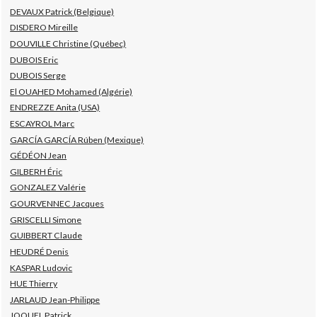
DEVAUX Patrick (Belgique)
DISDERO Mireille
DOUVILLE Christine (Québec)
DUBOIS Eric
DUBOIS Serge
El OUAHED Mohamed (Algérie)
ENDREZZE Anita (USA)
ESCAYROL Marc
GARCÍA GARCÍA Rúben (Mexique)
GÉDÉON Jean
GILBERH Éric
GONZALEZ Valérie
GOURVENNEC Jacques
GRISCELLI Simone
GUIBBERT Claude
HEUDRÉ Denis
KASPAR Ludovic
HUE Thierry
JARLAUD Jean-Philippe
JOQUEL Patrick