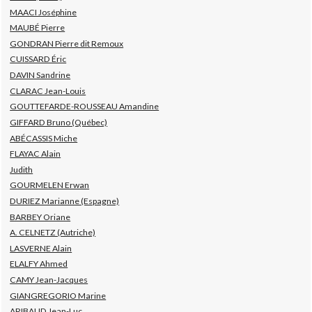
MAACI Joséphine
MAUBÉ Pierre
GONDRAN Pierre dit Remoux
CUISSARD Éric
DAVIN Sandrine
CLARAC Jean-Louis
GOUTTEFARDE-ROUSSEAU Amandine
GIFFARD Bruno (Québec)
ABÉCASSIS Miche
FLAYAC Alain
Judith
GOURMELEN Erwan
DURIEZ Marianne (Espagne)
BARBEY Oriane
A. CELNETZ (Autriche)
LASVERNE Alain
ELALFY Ahmed
CAMY Jean-Jacques
GIANGREGORIO Marine
ARIBAUD Jean-Luc