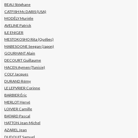
BEAU Stéphane
CATFISH Mc DARIS (USA)
MODÉLY Murièle
AVELINE Patrick
ILE ENIGER
MESTOKOSHO Rita (Québec)
MABESOONE Seegan (Japon)
GOURHANT Alain
DECOURT Guillaume
HACEN Aymen (Tunisie)
COLY Jacques
DURAND Rémy
LE LEPVRIER Corinne
BARBIER Éric
MERLOT Hervé
LOIVIER Camille
BATARD Pascal
HATTON Jean-Michel
AZAREL Jean
DUDOUIT Samuel