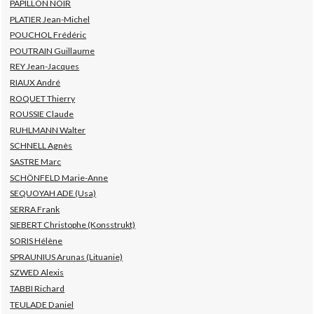
PAPILLON NOIR
PLATIER Jean-Michel
POUCHOL Frédéric
POUTRAIN Guillaume
REY Jean-Jacques
RIAUX André
ROQUET Thierry
ROUSSIE Claude
RUHLMANN Walter
SCHNELL Agnès
SASTRE Marc
SCHÖNFELD Marie-Anne
SEQUOYAH ADE (Usa)
SERRA Frank
SIEBERT Christophe (Konsstrukt)
SORIS Hélène
SPRAUNIUS Arunas (Lituanie)
SZWED Alexis
TABBI Richard
TEULADE Daniel