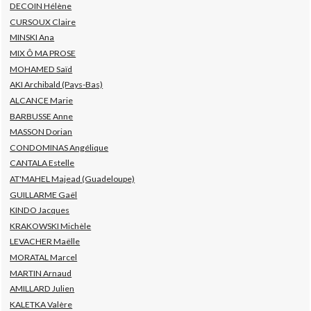
DECOIN Hélène
CURSOUX Claire
MINSKI Ana
MIX Ô MA PROSE
MOHAMED Saïd
AKI Archibald (Pays-Bas)
ALCANCE Marie
BARBUSSE Anne
MASSON Dorian
CONDOMINAS Angélique
CANTALA Estelle
AT'MAHEL Majead (Guadeloupe)
GUILLARME Gaël
KINDO Jacques
KRAKOWSKI Michèle
LEVACHER Maëlle
MORATAL Marcel
MARTIN Arnaud
AMILLARD Julien
KALETKA Valère