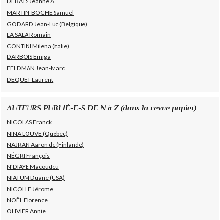
DEBATS Jeanne A.
MARTIN-BOCHE Samuel
GODARD Jean-Luc (Belgique)
LA SALA Romain
CONTINI Milena (Italie)
DARBOIS Emiga
FELDMAN Jean-Marc
DEQUET Laurent
AUTEURS PUBLIÉ-E-S DE N à Z (dans la revue papier)
NICOLAS Franck
NINA LOUVE (Québec)
NAJRAN Aaron de (Finlande)
NÉGRI François
N’DIAYE Macoudou
NIATUM Duane (USA)
NICOLLE Jérome
NOËL Florence
OLIVIER Annie