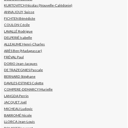
KURTOVITCH Nicolas (Nouvelle-Calédonie)
ANNA JOUY, Suisse
FICHTEN Bénédicte
COULON Cécile
LAVALLÉ Rodrigue
DELPERIÉ Isabelle
ALLEAUME Henri-Charles
ARÈS Ben (Madagascar)
FRÉVAL Paul
DORIO Jean-Jacques
DE TRAZEGNIES Pascale
BERNARD Stéphane
DAVILES-ESTINES Colette
COMPERE-DEMARCY Murielle
LANGDA Perrin
JACQUET Joël
MICHEAU Ludovic
BARROMÉ Nicole
LLORCA Jean-Louis