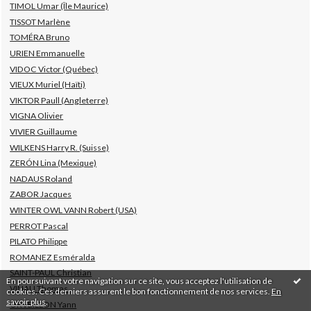
TIMOL Umar (Île Maurice)
TISSOT Marlène
TOMÉRA Bruno
URIEN Emmanuelle
VIDOC Victor (Québec)
VIEUX Muriel (Haïti)
VIKTOR Paull (Angleterre)
VIGNA Olivier
VIVIER Guillaume
WILKENS Harry R. (Suisse)
ZERÓN Lina (Mexique)
NADAUS Roland
ZABOR Jacques
WINTER OWL VANN Robert (USA)
PERROT Pascal
PILATO Philippe
ROMANEZ Esméralda
SAINT-PAUL Christian
En poursuivant votre navigation sur ce site, vous acceptez l'utilisation de
VINAU Thomas
cookies. Ces derniers assurent le bon fonctionnement de nos services.
En
savoir plus
.
ORVEILLON Yann