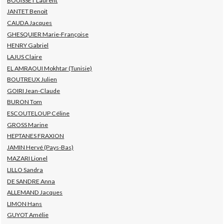
BOUISSET Laurent
JANTET Benoit
CAUDA Jacques
GHESQUIER Marie-Françoise
HENRY Gabriel
LAJUS Claire
EL AMRAOUI Mokhtar (Tunisie)
BOUTREUX Julien
GOIRI Jean-Claude
BURON Tom
ESCOUTELOUP Céline
GROSS Marine
HEPTANES FRAXION
JAMIN Hervé (Pays-Bas)
MAZARI Lionel
LILLO Sandra
DE SANDRE Anna
ALLEMAND Jacques
LIMON Hans
GUYOT Amélie