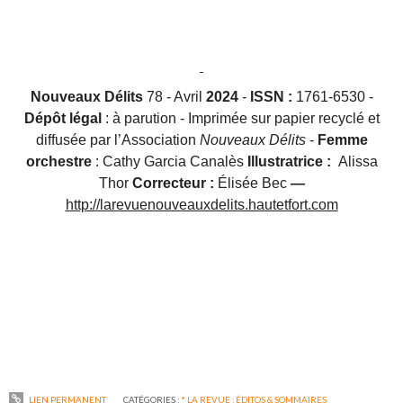
Nouveaux Délits
78 - Avril
2024
-
ISSN :
1761-6530 -
Dépôt légal
: à parution - Imprimée sur papier recyclé et
diffusée par l’Association
Nouveaux Délits
-
Femme
orchestre
: Cathy Garcia Canalès
Illustratrice :
Alissa
Thor
Correcteur :
Élisée Bec
—
http://larevuenouveauxdelits.hautetfort.com
LIEN PERMANENT
CATÉGORIES :
* LA REVUE : ÉDITOS & SOMMAIRES