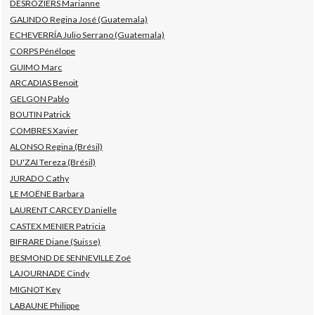
DESROZIERS Marianne
GALINDO Regina José (Guatemala)
ECHEVERRÍA Julio Serrano (Guatemala)
CORPS Pénélope
GUIMO Marc
ARCADIAS Benoit
GELGON Pablo
BOUTIN Patrick
COMBRES Xavier
ALONSO Regina (Brésil)
DU'ZAI Tereza (Brésil)
JURADO Cathy
LE MOËNE Barbara
LAURENT CARCEY Danielle
CASTEX MENIER Patricia
BIFRARE Diane (Suisse)
BESMOND DE SENNEVILLE Zoé
LAJOURNADE Cindy
MIGNOT Key
LABAUNE Philippe