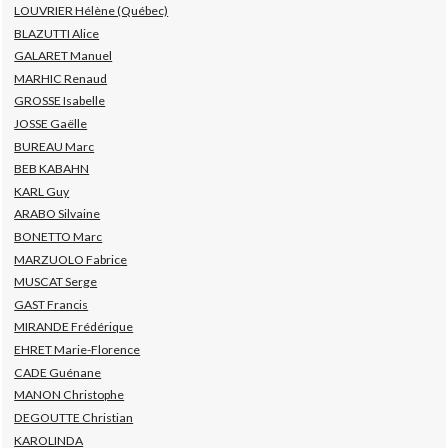
LOUVRIER Hélène (Québec)
BLAZUTTI Alice
GALARET Manuel
MARHIC Renaud
GROSSE Isabelle
JOSSE Gaëlle
BUREAU Marc
BEB KABAHN
KARL Guy
ARABO Silvaine
BONETTO Marc
MARZUOLO Fabrice
MUSCAT Serge
GAST Francis
MIRANDE Frédérique
EHRET Marie-Florence
CADE Guénane
MANON Christophe
DEGOUTTE Christian
KAROLINDA