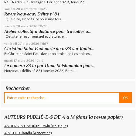
RCF Radio Sud-Bretagne, Lorient 102.8, Jeudi 27...
samedi 28
mars 2026
13h23
Revue Nouveaux Délits n°84
Que dire, sinon faire pour une fois...
samedi 28
mars 2026
13h22
Atelier collectif à distance pour travailler à...
Cet atelier est mensuel et distanciel...
vendredi 27
mars 2026
15h17
Christian Saint Paul parle du n°83 sur Radio...
Et Christian Saint Paul dans son émission Les poètes...
mardi 17
mars 2026
19h17
Le numéro 83 lu par Dana Shishmanian pour...
Nouveaux délits n° 83 (Janvier 2026) Entre...
Rechercher
AUTEURS PUBLIÉ-E-S DE A à M (dans la revue papier)
ANDERSEN Christian-Erwin (Belgique)
AINCHIL Claudia (Argentine)