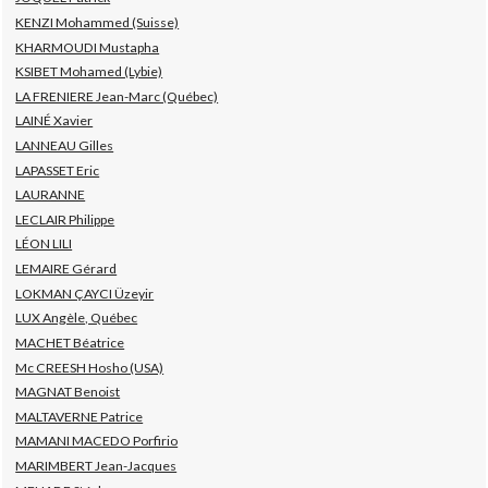
KENZI Mohammed (Suisse)
KHARMOUDI Mustapha
KSIBET Mohamed (Lybie)
LA FRENIERE Jean-Marc (Québec)
LAINÉ Xavier
LANNEAU Gilles
LAPASSET Eric
LAURANNE
LECLAIR Philippe
LÉON LILI
LEMAIRE Gérard
LOKMAN ÇAYCI Üzeyir
LUX Angèle, Québec
MACHET Béatrice
Mc CREESH Hosho (USA)
MAGNAT Benoist
MALTAVERNE Patrice
MAMANI MACEDO Porfirio
MARIMBERT Jean-Jacques