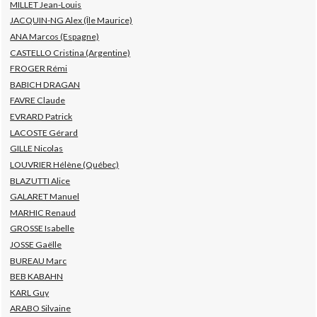
MILLET Jean-Louis
JACQUIN-NG Alex (Île Maurice)
ANA Marcos (Espagne)
CASTELLO Cristina (Argentine)
FROGER Rémi
BABICH DRAGAN
FAVRE Claude
EVRARD Patrick
LACOSTE Gérard
GILLE Nicolas
LOUVRIER Hélène (Québec)
BLAZUTTI Alice
GALARET Manuel
MARHIC Renaud
GROSSE Isabelle
JOSSE Gaëlle
BUREAU Marc
BEB KABAHN
KARL Guy
ARABO Silvaine