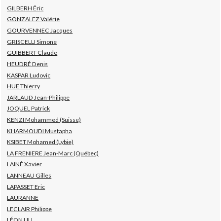
GILBERH Éric
GONZALEZ Valérie
GOURVENNEC Jacques
GRISCELLI Simone
GUIBBERT Claude
HEUDRÉ Denis
KASPAR Ludovic
HUE Thierry
JARLAUD Jean-Philippe
JOQUEL Patrick
KENZI Mohammed (Suisse)
KHARMOUDI Mustapha
KSIBET Mohamed (Lybie)
LA FRENIERE Jean-Marc (Québec)
LAINÉ Xavier
LANNEAU Gilles
LAPASSET Eric
LAURANNE
LECLAIR Philippe
LÉON LILI