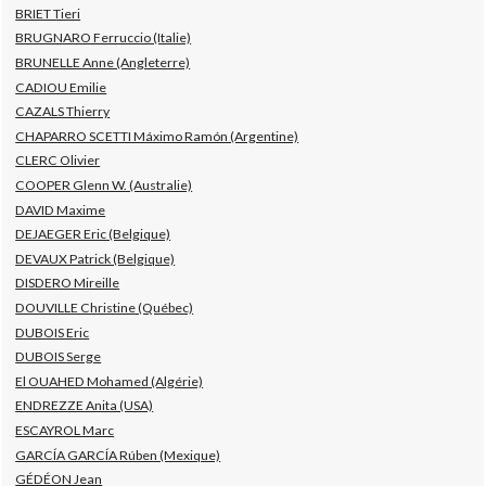
BRIET Tieri
BRUGNARO Ferruccio (Italie)
BRUNELLE Anne (Angleterre)
CADIOU Emilie
CAZALS Thierry
CHAPARRO SCETTI Máximo Ramón (Argentine)
CLERC Olivier
COOPER Glenn W. (Australie)
DAVID Maxime
DEJAEGER Eric (Belgique)
DEVAUX Patrick (Belgique)
DISDERO Mireille
DOUVILLE Christine (Québec)
DUBOIS Eric
DUBOIS Serge
El OUAHED Mohamed (Algérie)
ENDREZZE Anita (USA)
ESCAYROL Marc
GARCÍA GARCÍA Rúben (Mexique)
GÉDÉON Jean