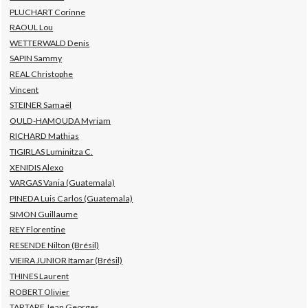
PLUCHART Corinne
RAOUL Lou
WETTERWALD Denis
SAPIN Sammy
REAL Christophe
Vincent
STEINER Samaël
OULD-HAMOUDA Myriam
RICHARD Mathias
TIGIRLAS Luminitza C.
XENIDIS Alexo
VARGAS Vania (Guatemala)
PINEDA Luis Carlos (Guatemala)
SIMON Guillaume
REY Florentine
RESENDE Nilton (Brésil)
VIEIRA JUNIOR Itamar (Brésil)
THINES Laurent
ROBERT Olivier
TARTARE Jean Georges