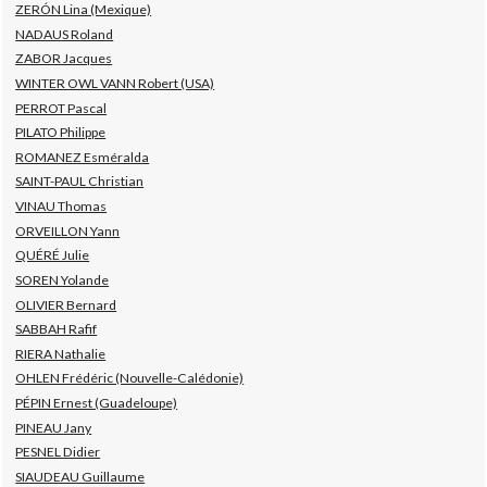
ZERÓN Lina (Mexique)
NADAUS Roland
ZABOR Jacques
WINTER OWL VANN Robert (USA)
PERROT Pascal
PILATO Philippe
ROMANEZ Esméralda
SAINT-PAUL Christian
VINAU Thomas
ORVEILLON Yann
QUÉRÉ Julie
SOREN Yolande
OLIVIER Bernard
SABBAH Rafif
RIERA Nathalie
OHLEN Frédéric (Nouvelle-Calédonie)
PÉPIN Ernest (Guadeloupe)
PINEAU Jany
PESNEL Didier
SIAUDEAU Guillaume