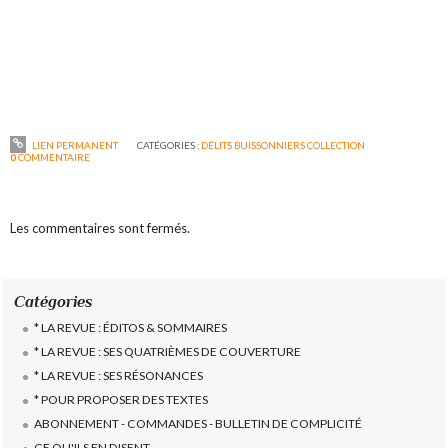
LIEN PERMANENT
CATÉGORIES :
DÉLITS BUISSONNIERS COLLECTION
0
COMMENTAIRE
Les commentaires sont fermés.
Catégories
* LA REVUE : ÉDITOS & SOMMAIRES
* LA REVUE : SES QUATRIÈMES DE COUVERTURE
* LA REVUE : SES RÉSONANCES
* POUR PROPOSER DES TEXTES
ABONNEMENT - COMMANDES - BULLETIN DE COMPLICITÉ
CE QU'ILS EN DISENT