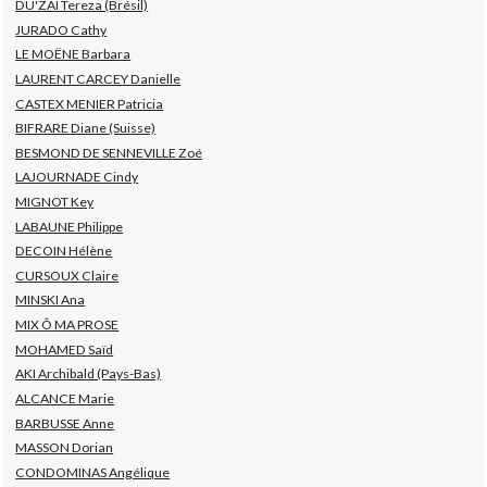
DU'ZAI Tereza (Brésil)
JURADO Cathy
LE MOËNE Barbara
LAURENT CARCEY Danielle
CASTEX MENIER Patricia
BIFRARE Diane (Suisse)
BESMOND DE SENNEVILLE Zoé
LAJOURNADE Cindy
MIGNOT Key
LABAUNE Philippe
DECOIN Hélène
CURSOUX Claire
MINSKI Ana
MIX Ô MA PROSE
MOHAMED Saïd
AKI Archibald (Pays-Bas)
ALCANCE Marie
BARBUSSE Anne
MASSON Dorian
CONDOMINAS Angélique