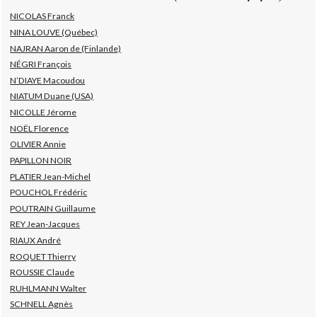
NICOLAS Franck
NINA LOUVE (Québec)
NAJRAN Aaron de (Finlande)
NÉGRI François
N’DIAYE Macoudou
NIATUM Duane (USA)
NICOLLE Jérome
NOËL Florence
OLIVIER Annie
PAPILLON NOIR
PLATIER Jean-Michel
POUCHOL Frédéric
POUTRAIN Guillaume
REY Jean-Jacques
RIAUX André
ROQUET Thierry
ROUSSIE Claude
RUHLMANN Walter
SCHNELL Agnès