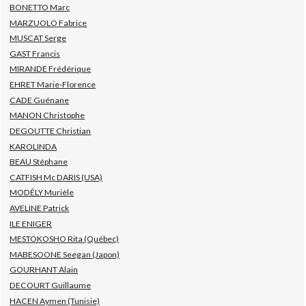
BONETTO Marc
MARZUOLO Fabrice
MUSCAT Serge
GAST Francis
MIRANDE Frédérique
EHRET Marie-Florence
CADE Guénane
MANON Christophe
DEGOUTTE Christian
KAROLINDA
BEAU Stéphane
CATFISH Mc DARIS (USA)
MODÉLY Murièle
AVELINE Patrick
ILE ENIGER
MESTOKOSHO Rita (Québec)
MABESOONE Seegan (Japon)
GOURHANT Alain
DECOURT Guillaume
HACEN Aymen (Tunisie)