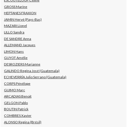
ESCOUTELOUP Céline
GROSS Marine
HEPTANES FRAXION
JAMIN Hervé (Pays-Bas)
MAZARI Lionel
LILLO Sandra
DE SANDRE Anna
ALLEMAND Jacques
LIMON Hans
GUYOT Amélie
DESROZIERS Marianne
GALINDO Regina José (Guatemala)
ECHEVERRÍA Julio Serrano (Guatemala)
CORPS Pénélope
GUIMO Marc
ARCADIAS Benoit
GELGON Pablo
BOUTIN Patrick
COMBRES Xavier
ALONSO Regina (Brésil)