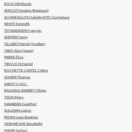
ROUCHIN Basile
SERGOÏ Timotéo (Belgique)
SCHWEISGUTH Juliette DITE Clochelune
WHITE Kenneth
TEYSSANDIER François
SHEPER Fanny
TILLARD Patrick (Québec)
TARO Aizu (Japon)
PARRE Élisa
TIBOUCHI Hamid
ROCHETTE-CASTEL Céline
SOHIER Thomas
SAROT Cyril C.
RAGASOL-BARBEY Olivier
TISON Marc
NAVABIAN Gauthier
SULLIVAN Louise
PEDINI Jean-Baptiste
VERHAEGHE Annabelle
NAKIB Sadoun