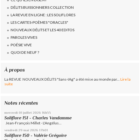
DÉLITS BUISSONNIERS COLLECTION
LA REVUE EN LIGNE : LES SOLIFLORES
LES CARTES-POÈMES "ORACLES"
NOUVEAUX DÉLITS ET LES 40 EDITOS
PAROLES VIVES
POÉSIE VIVE
QUOI DE NEUF ?
À propos
La REVUE NOUVEAUX DÉLITS "Sans-IAg" a été mise au monde par...
Lire la
suite
Notes récentes
mercredi 01
juillet 2026
16h55
Soliflore 151 - Charles Vandamme
Jean-François Millet - L'Angélus...
vendredi 29
mai 2026
17h01
Soliflore 150 - Valérie Grégoire