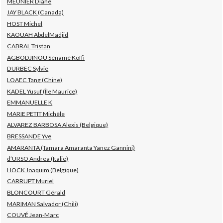
MEUNIER Diane
JAY BLACK (Canada)
HOST Michel
KAOUAH AbdelMadjid
CABRAL Tristan
AGBODJINOU Sénamé Koffi
DURBEC Sylvie
LOAEC Tang (Chine)
KADEL Yusuf (Île Maurice)
EMMANUELLE K
MARIE PETIT Michèle
ALVAREZ BARBOSA Alexis (Belgique)
BRESSANDE Yve
AMARANTA (Tamara Amaranta Yanez Gannini)
d’URSO Andrea (Italie)
HOCK Joaquim (Belgique)
CARRUPT Muriel
BLONCOURT Gérald
MARIMAN Salvador (Chili)
COUVÉ Jean-Marc