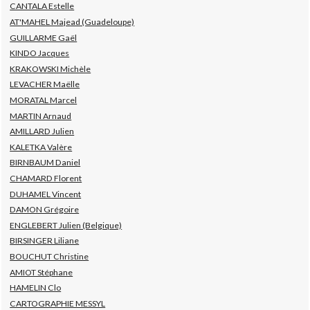
CANTALA Estelle
AT'MAHEL Majead (Guadeloupe)
GUILLARME Gaël
KINDO Jacques
KRAKOWSKI Michèle
LEVACHER Maëlle
MORATAL Marcel
MARTIN Arnaud
AMILLARD Julien
KALETKA Valère
BIRNBAUM Daniel
CHAMARD Florent
DUHAMEL Vincent
DAMON Grégoire
ENGLEBERT Julien (Belgique)
BIRSINGER Liliane
BOUCHUT Christine
AMIOT Stéphane
HAMELIN Clo
CARTOGRAPHIE MESSYL