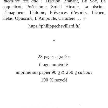
littéraires tels que :
Traction Brabant, Le Soc, Le
coquelicot, Poétisthme, Soleil Hirsute, La piscine,
L’imagineur, L’utopie, Présences d’esprits, Lichen,
Hélas, Opuscule, L’Ampoule, Caractère … »
https://philippechevillard.fr/
*
28 pages agrafées
tirage numéroté
i
mprimé sur papier
90 g
&
250 g
calcaire
100 % recyclé