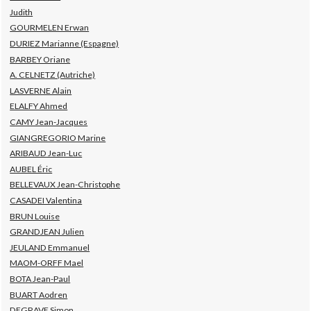
Judith
GOURMELEN Erwan
DURIEZ Marianne (Espagne)
BARBEY Oriane
A. CELNETZ (Autriche)
LASVERNE Alain
ELALFY Ahmed
CAMY Jean-Jacques
GIANGREGORIO Marine
ARIBAUD Jean-Luc
AUBEL Éric
BELLEVAUX Jean-Christophe
CASADEI Valentina
BRUN Louise
GRANDJEAN Julien
JEULAND Emmanuel
MAOM-ORFF Mael
BOTA Jean-Paul
BUART Aodren
DEGRAVE Simon