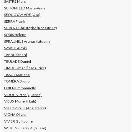
SASTRE Marc
SCHÖNFELD Marie-Anne
SEQUOYAH ADE (Usa)
SERRA Frank
SIEBERT Christophe (Konsstrukt)
SORIS Hélène
SPRAUNIUS Arunas (Lituanie)
SZWED Alexis
TABBI Richard
TEULADE Daniel
TIMOL Umar (Île Maurice)
TISSOT Marlène
TOMÉRA Bruno
URIEN Emmanuelle
VIDOC Victor (Québec)
VIEUX Muriel (Haïti)
VIKTOR Paull (Angleterre)
VIGNA Olivier
VIVIER Guillaume
WILKENS Harry R. (Suisse)