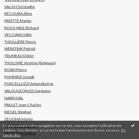
SALUS Christophe
RECOURA Aline
PAYETTE Martin
ROOS-WEIL Richard
VECCIANI Odile
THIOLLIÈRE Pierre
WERSTINK Patrick
TRUMEAU Didier
THOLOMÉ Jérémie (Belgique)
ROSIN Pierre
POMMIER Joseph
PORCELLUZZI Antonella Eye
VALOUGEORGIS Gorguine
NARKI NAL
PAILLET Jean-Charles
RIEGEL Stéphan
ZEUGMA Martin
En poursuivant votre navigation sur ce site, vous acceptez l'utilisation de
PIKEROEN Bernard
cookies. Ces derniers assurent le bon fonctionnement de nos services.
En
PASTORINI Chiara
savoir plus
.