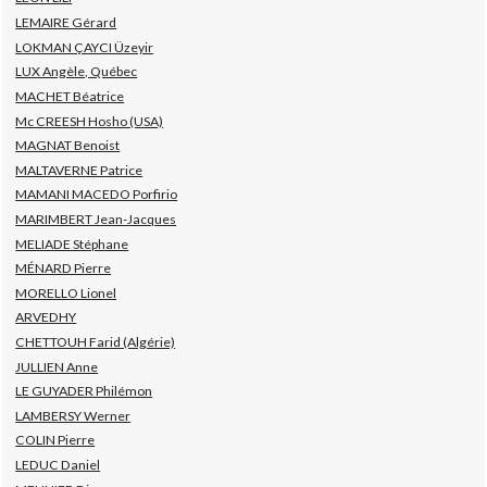
LEMAIRE Gérard
LOKMAN ÇAYCI Üzeyir
LUX Angèle, Québec
MACHET Béatrice
Mc CREESH Hosho (USA)
MAGNAT Benoist
MALTAVERNE Patrice
MAMANI MACEDO Porfirio
MARIMBERT Jean-Jacques
MELIADE Stéphane
MÉNARD Pierre
MORELLO Lionel
ARVEDHY
CHETTOUH Farid (Algérie)
JULLIEN Anne
LE GUYADER Philémon
LAMBERSY Werner
COLIN Pierre
LEDUC Daniel