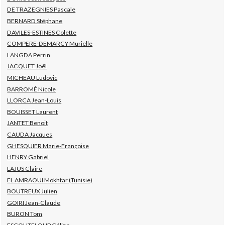
DE TRAZEGNIES Pascale
BERNARD Stéphane
DAVILES-ESTINES Colette
COMPERE-DEMARCY Murielle
LANGDA Perrin
JACQUET Joël
MICHEAU Ludovic
BARROMÉ Nicole
LLORCA Jean-Louis
BOUISSET Laurent
JANTET Benoit
CAUDA Jacques
GHESQUIER Marie-Françoise
HENRY Gabriel
LAJUS Claire
EL AMRAOUI Mokhtar (Tunisie)
BOUTREUX Julien
GOIRI Jean-Claude
BURON Tom