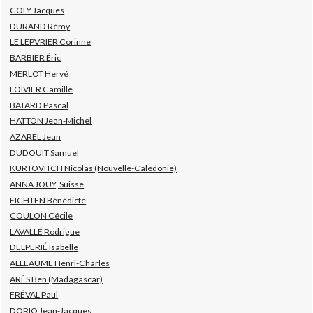
COLY Jacques
DURAND Rémy
LE LEPVRIER Corinne
BARBIER Éric
MERLOT Hervé
LOIVIER Camille
BATARD Pascal
HATTON Jean-Michel
AZAREL Jean
DUDOUIT Samuel
KURTOVITCH Nicolas (Nouvelle-Calédonie)
ANNA JOUY, Suisse
FICHTEN Bénédicte
COULON Cécile
LAVALLÉ Rodrigue
DELPERIÉ Isabelle
ALLEAUME Henri-Charles
ARÈS Ben (Madagascar)
FRÉVAL Paul
DORIO Jean-Jacques