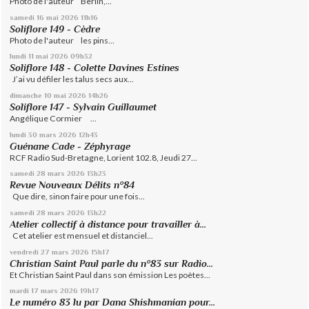
Photo de l'auteur Berlin,...
samedi 16
mai 2026
11h16
Soliflore 149 - Cèdre
Photo de l'auteur les pins...
lundi 11
mai 2026
09h32
Soliflore 148 - Colette Davines Estines
J’ai vu défiler les talus secs aux...
dimanche 10
mai 2026
14h26
Soliflore 147 - Sylvain Guillaumet
Angélique Cormier ...
lundi 30
mars 2026
12h43
Guénane Cade - Zéphyrage
RCF Radio Sud-Bretagne, Lorient 102.8, Jeudi 27...
samedi 28
mars 2026
13h23
Revue Nouveaux Délits n°84
Que dire, sinon faire pour une fois...
samedi 28
mars 2026
13h22
Atelier collectif à distance pour travailler à...
Cet atelier est mensuel et distanciel...
vendredi 27
mars 2026
15h17
Christian Saint Paul parle du n°83 sur Radio...
Et Christian Saint Paul dans son émission Les poètes...
mardi 17
mars 2026
19h17
Le numéro 83 lu par Dana Shishmanian pour...