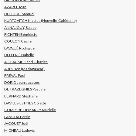
AZAREL Jean
DUDOUIT Samuel
KURTOVITCH Nicolas (Nouvelle-Calédonie)
ANNA JOUY, Suisse
FICHTEN Bénédicte
COULON Cécile
LAVALLÉ Rodrigue
DELPERIÉ Isabelle
ALLEAUME Henri-Charles
ARÈS Ben (Madagascar)
FRÉVAL Paul
DORIO Jean-Jacques
DE TRAZEGNIES Pascale
BERNARD Stéphane
DAVILES-ESTINES Colette
COMPERE-DEMARCY Murielle
LANGDA Perrin
JACQUET Joël
MICHEAU Ludovic