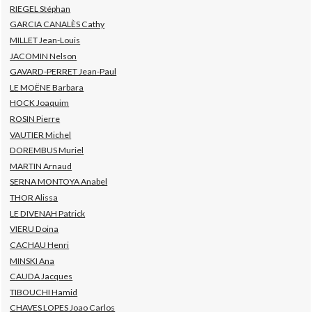
RIEGEL Stéphan
GARCIA CANALÈS Cathy
MILLET Jean-Louis
JACOMIN Nelson
GAVARD-PERRET Jean-Paul
LE MOËNE Barbara
HOCK Joaquim
ROSIN Pierre
VAUTIER Michel
DOREMBUS Muriel
MARTIN Arnaud
SERNA MONTOYA Anabel
THOR Alissa
LE DIVENAH Patrick
VIERU Doina
CACHAU Henri
MINSKI Ana
CAUDA Jacques
TIBOUCHI Hamid
CHAVES LOPES Joao Carlos