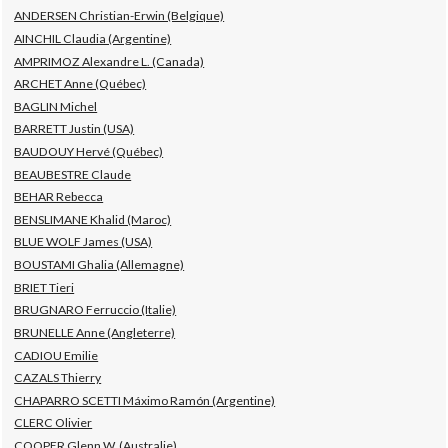
ANDERSEN Christian-Erwin (Belgique)
AINCHIL Claudia (Argentine)
AMPRIMOZ Alexandre L. (Canada)
ARCHET Anne (Québec)
BAGLIN Michel
BARRETT Justin (USA)
BAUDOUY Hervé (Québec)
BEAUBESTRE Claude
BEHAR Rebecca
BENSLIMANE Khalid (Maroc)
BLUE WOLF James (USA)
BOUSTAMI Ghalia (Allemagne)
BRIET Tieri
BRUGNARO Ferruccio (Italie)
BRUNELLE Anne (Angleterre)
CADIOU Emilie
CAZALS Thierry
CHAPARRO SCETTI Máximo Ramón (Argentine)
CLERC Olivier
COOPER Glenn W. (Australie)