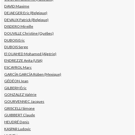
DAVID Maxime
DEJAEGER Eric (Belgique)
DEVAUX Patrick (Belgique)
DISDERO Mireille
DOUVILLE Christine (Québec)
DUBOIS Eric
DUBOIS Serge
El OUAHED Mohamed (Algérie)
ENDREZZE Anita (USA)
ESCAYROL Marc
GARCÍA GARCÍA Rúben (Mexique)
GÉDÉON Jean
GILBERH Éric
GONZALEZ Valérie
GOURVENNEC Jacques
GRISCELLI Simone
GUIBBERT Claude
HEUDRÉ Denis
KASPAR Ludovic