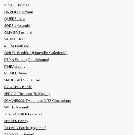
VINAU Thomas
ORVEILLON Yann
QUÉRÉ Julie
SOREN Yolande
OLIVIER Bernard
SABBAH Rafif
RIERA Nathalie
OHLEN Frédéric (Nouvelle-Calédonie)
PÉPIN Ernest (Guadeloupe)
PINEAU Jany
PESNEL Didier
SIAUDEAU Guillaume
ROUCHIN Basile
SERGOÏ Timotéo (Belgique)
SCHWEISGUTH Juliette DITE Clochelune
WHITE Kenneth
TEYSSANDIER François
SHEPER Fanny
TILLARD Patrick (Québec)
TARO Aizu (Japon)