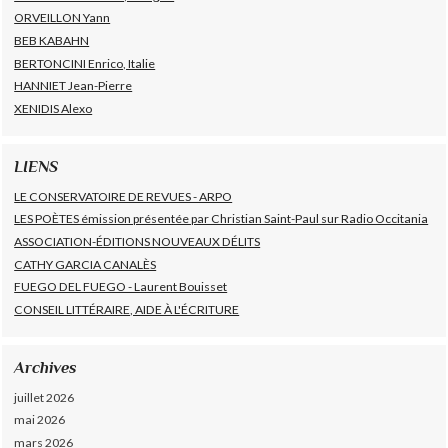
ORVEILLON Yann
BEB KABAHN
BERTONCINI Enrico, Italie
HANNIET Jean-Pierre
XENIDIS Alexo
LIENS
LE CONSERVATOIRE DE REVUES - ARPO
LES POÈTES émission présentée par Christian Saint-Paul sur Radio Occitania
ASSOCIATION-ÉDITIONS NOUVEAUX DÉLITS
CATHY GARCIA CANALÈS
FUEGO DEL FUEGO - Laurent Bouisset
CONSEIL LITTÉRAIRE, AIDE À L'ÉCRITURE
Archives
juillet 2026
mai 2026
mars 2026