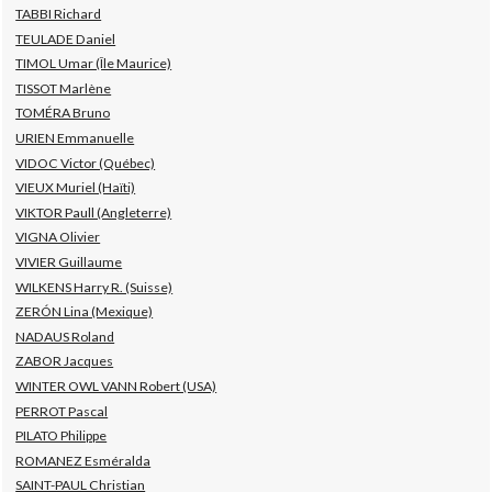
TABBI Richard
TEULADE Daniel
TIMOL Umar (Île Maurice)
TISSOT Marlène
TOMÉRA Bruno
URIEN Emmanuelle
VIDOC Victor (Québec)
VIEUX Muriel (Haïti)
VIKTOR Paull (Angleterre)
VIGNA Olivier
VIVIER Guillaume
WILKENS Harry R. (Suisse)
ZERÓN Lina (Mexique)
NADAUS Roland
ZABOR Jacques
WINTER OWL VANN Robert (USA)
PERROT Pascal
PILATO Philippe
ROMANEZ Esméralda
SAINT-PAUL Christian