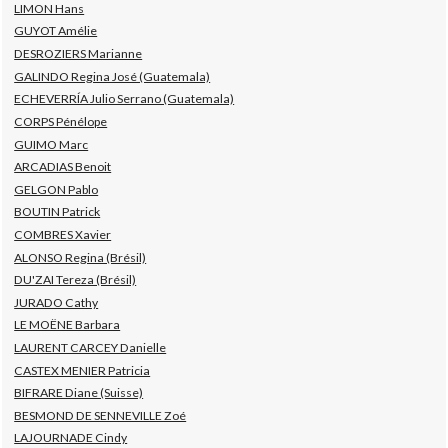
LIMON Hans
GUYOT Amélie
DESROZIERS Marianne
GALINDO Regina José (Guatemala)
ECHEVERRÍA Julio Serrano (Guatemala)
CORPS Pénélope
GUIMO Marc
ARCADIAS Benoit
GELGON Pablo
BOUTIN Patrick
COMBRES Xavier
ALONSO Regina (Brésil)
DU'ZAI Tereza (Brésil)
JURADO Cathy
LE MOËNE Barbara
LAURENT CARCEY Danielle
CASTEX MENIER Patricia
BIFRARE Diane (Suisse)
BESMOND DE SENNEVILLE Zoé
LAJOURNADE Cindy