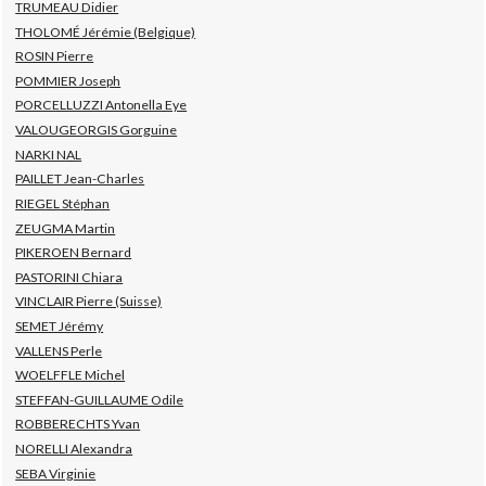
TRUMEAU Didier
THOLOMÉ Jérémie (Belgique)
ROSIN Pierre
POMMIER Joseph
PORCELLUZZI Antonella Eye
VALOUGEORGIS Gorguine
NARKI NAL
PAILLET Jean-Charles
RIEGEL Stéphan
ZEUGMA Martin
PIKEROEN Bernard
PASTORINI Chiara
VINCLAIR Pierre (Suisse)
SEMET Jérémy
VALLENS Perle
WOELFFLE Michel
STEFFAN-GUILLAUME Odile
ROBBERECHTS Yvan
NORELLI Alexandra
SEBA Virginie