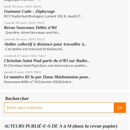
lundi 30
mars 2026
12h43
Guénane Cade - Zéphyrage
RCF Radio Sud-Bretagne, Lorient 102.8, Jeudi 27...
samedi 28
mars 2026
13h23
Revue Nouveaux Délits n°84
Que dire, sinon faire pour une fois...
samedi 28
mars 2026
13h22
Atelier collectif à distance pour travailler à...
Cet atelier est mensuel et distanciel...
vendredi 27
mars 2026
15h17
Christian Saint Paul parle du n°83 sur Radio...
Et Christian Saint Paul dans son émission Les poètes...
mardi 17
mars 2026
19h17
Le numéro 83 lu par Dana Shishmanian pour...
Nouveaux délits n° 83 (Janvier 2026) Entre...
Rechercher
AUTEURS PUBLIÉ-E-S DE A à M (dans la revue papier)