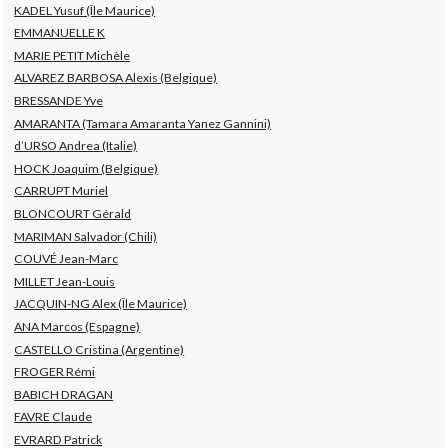
KADEL Yusuf (Île Maurice)
EMMANUELLE K
MARIE PETIT Michèle
ALVAREZ BARBOSA Alexis (Belgique)
BRESSANDE Yve
AMARANTA (Tamara Amaranta Yanez Gannini)
d’URSO Andrea (Italie)
HOCK Joaquim (Belgique)
CARRUPT Muriel
BLONCOURT Gérald
MARIMAN Salvador (Chili)
COUVÉ Jean-Marc
MILLET Jean-Louis
JACQUIN-NG Alex (Île Maurice)
ANA Marcos (Espagne)
CASTELLO Cristina (Argentine)
FROGER Rémi
BABICH DRAGAN
FAVRE Claude
EVRARD Patrick