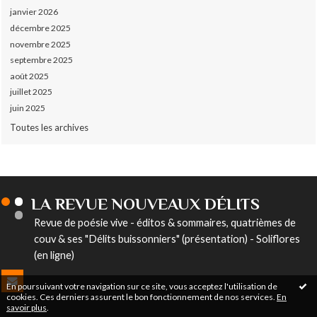
janvier 2026
décembre 2025
novembre 2025
septembre 2025
août 2025
juillet 2025
juin 2025
Toutes les archives
LA REVUE NOUVEAUX DÉLITS
Revue de poésie vive - éditos & sommaires, quatrièmes de
couv & ses "Délits buissonniers" (présentation) - Soliflores
(en ligne)
En poursuivant votre navigation sur ce site, vous acceptez l'utilisation de
cookies. Ces derniers assurent le bon fonctionnement de nos services.
En
savoir plus
.