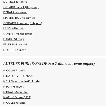
DURIEZ Marianne
GILLARD Patrick (Belgique)
DEBATS Jeanne A.
MARTIN-BOCHE Samuel
GODARD Jean-Luc (Belgique)
LA SALA Romain
CONTINI Milena (Italie)
DARBOIS Emiga
FELDMAN Jean-Marc
DEQUET Laurent
AUTEURS PUBLIÉ-E-S DE N à Z (dans la revue papier)
NICOLAS Franck
NINA LOUVE (Québec)
NAJRAN Aaron de (Finlande)
NÉGRI François
N’DIAYE Macoudou
NIATUM Duane (USA)
NICOLLE Jérome