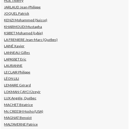
HUE Thierry
JARLAUD Jean-Philippe
JOQUEL Patrick
KENZI Mohammed (Suisse)
KHARMOUDI Mustapha
KSIBET Mohamed (Lybie)
LA FRENIERE Jean-Marc (Québec)
LAINÉ Xavier
LANNEAU Gilles
LAPASSET Eric
LAURANNE
LECLAIR Philippe
LÉON LILI
LEMAIRE Gérard
LOKMAN ÇAYCI Üzeyir
LUX Angèle, Québec
MACHET Béatrice
Mc CREESH Hosho (USA)
MAGNAT Benoist
MALTAVERNE Patrice