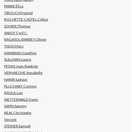
PARRE Élisa
TIBOUCHI Hamid
ROCHETTE-CASTEL Céline
SOHIER Thomas
SAROT Cyril C.
RAGASOL-BARBEY Olivier
TISON Marc
NAVABIAN Gauthier
SULLIVAN Louise
PEDINI Jean-Baptiste
VERHAEGHE Annabelle
NAKIB Sadoun
PLUCHART Corinne
RAOUL Lou
WETTERWALD Denis
SAPIN Sammy
REAL Christophe
Vincent
STEINER Samaël