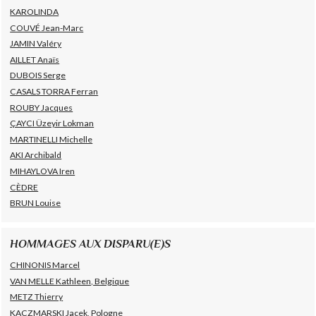
KAROLINDA
COUVÉ Jean-Marc
JAMIN Valéry
AILLET Anaïs
DUBOIS Serge
CASALS TORRA Ferran
ROUBY Jacques
ÇAYCI Üzeyir Lokman
MARTINELLI Michelle
AKI Archibald
MIHAYLOVA Iren
CÈDRE
BRUN Louise
HOMMAGES AUX DISPARU(E)S
CHINONIS Marcel
VAN MELLE Kathleen, Belgique
METZ Thierry
KACZMARSKI Jacek, Pologne