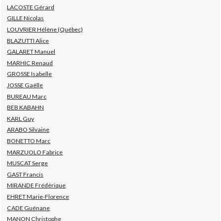
LACOSTE Gérard
GILLE Nicolas
LOUVRIER Hélène (Québec)
BLAZUTTI Alice
GALARET Manuel
MARHIC Renaud
GROSSE Isabelle
JOSSE Gaëlle
BUREAU Marc
BEB KABAHN
KARL Guy
ARABO Silvaine
BONETTO Marc
MARZUOLO Fabrice
MUSCAT Serge
GAST Francis
MIRANDE Frédérique
EHRET Marie-Florence
CADE Guénane
MANON Christophe