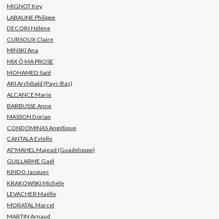
MIGNOT Key
LABAUNE Philippe
DECOIN Hélène
CURSOUX Claire
MINSKI Ana
MIX Ô MA PROSE
MOHAMED Saïd
AKI Archibald (Pays-Bas)
ALCANCE Marie
BARBUSSE Anne
MASSON Dorian
CONDOMINAS Angélique
CANTALA Estelle
AT'MAHEL Majead (Guadeloupe)
GUILLARME Gaël
KINDO Jacques
KRAKOWSKI Michèle
LEVACHER Maëlle
MORATAL Marcel
MARTIN Arnaud