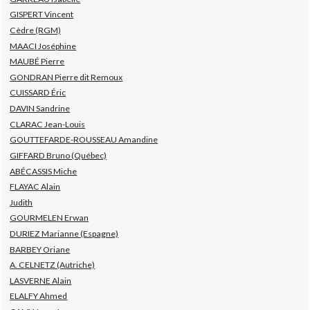
GISPERT Vincent
Cèdre (RGM)
MAACI Joséphine
MAUBÉ Pierre
GONDRAN Pierre dit Remoux
CUISSARD Éric
DAVIN Sandrine
CLARAC Jean-Louis
GOUTTEFARDE-ROUSSEAU Amandine
GIFFARD Bruno (Québec)
ABÉCASSIS Miche
FLAYAC Alain
Judith
GOURMELEN Erwan
DURIEZ Marianne (Espagne)
BARBEY Oriane
A. CELNETZ (Autriche)
LASVERNE Alain
ELALFY Ahmed