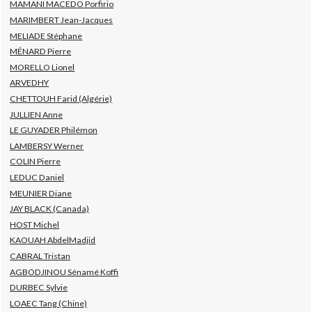
MAMANI MACEDO Porfirio
MARIMBERT Jean-Jacques
MELIADE Stéphane
MÉNARD Pierre
MORELLO Lionel
ARVEDHY
CHETTOUH Farid (Algérie)
JULLIEN Anne
LE GUYADER Philémon
LAMBERSY Werner
COLIN Pierre
LEDUC Daniel
MEUNIER Diane
JAY BLACK (Canada)
HOST Michel
KAOUAH AbdelMadjid
CABRAL Tristan
AGBODJINOU Sénamé Koffi
DURBEC Sylvie
LOAEC Tang (Chine)