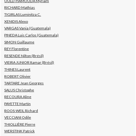
OULD-HAMOUDA Myriam
RICHARD Mathias
TIGIRLAS Luminitza C.
XENIDIS Alexo
VARGAS Vania (Guatemala)
PINEDA Luis Carlos (Guatemala)
SIMON Guillaume
REY Florentine
RESENDE Nilton (Brésil)
VIEIRA JUNIOR Itamar (Brésil)
THINES Laurent
ROBERT Olivier
TARTARE Jean Georges
SALUS Christophe
RECOURA Aline
PAYETTE Martin
ROOS-WEIL Richard
VECCIANI Odile
THIOLLIÈRE Pierre
WERSTINK Patrick