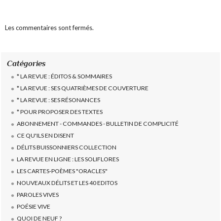
Les commentaires sont fermés.
Catégories
* LA REVUE : ÉDITOS & SOMMAIRES
* LA REVUE : SES QUATRIÈMES DE COUVERTURE
* LA REVUE : SES RÉSONANCES
* POUR PROPOSER DES TEXTES
ABONNEMENT - COMMANDES - BULLETIN DE COMPLICITÉ
CE QU'ILS EN DISENT
DÉLITS BUISSONNIERS COLLECTION
LA REVUE EN LIGNE : LES SOLIFLORES
LES CARTES-POÈMES "ORACLES"
NOUVEAUX DÉLITS ET LES 40 EDITOS
PAROLES VIVES
POÉSIE VIVE
QUOI DE NEUF ?