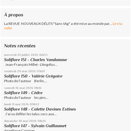
À propos
La REVUE NOUVEAUX DÉLITS "Sans-IAg" a été mise au monde par...
Lire la
suite
Notes récentes
mercredi 01
juillet 2026
16h55
Soliflore 151 - Charles Vandamme
Jean-François Millet - L'Angélus...
vendredi 29
mai 2026
17h01
Soliflore 150 - Valérie Grégoire
Photo de l'auteur Berlin,...
samedi 16
mai 2026
11h16
Soliflore 149 - Cèdre
Photo de l'auteur les pins...
lundi 11
mai 2026
09h32
Soliflore 148 - Colette Davines Estines
J’ai vu défiler les talus secs aux...
dimanche 10
mai 2026
14h26
Soliflore 147 - Sylvain Guillaumet
Angélique Cormier ...