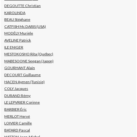
DEGOUTTE Christian
KAROLINDA
BEAU Stéphane
CATFISH Mc DARIS (USA)
MODÉLY Murièle
AVELINE Patrick
ILE ENIGER
MESTOKOSHO Rita (Québec)
MABESOONE Seegan (Japon)
GOURHANT Alain
DECOURT Guillaume
HACEN Aymen (Tunisie)
COLY Jacques
DURAND Rémy
LE LEPVRIER Corinne
BARBIER Éric
MERLOT Hervé
LOIVIER Camille
BATARD Pascal
HATTON Jean-Michel