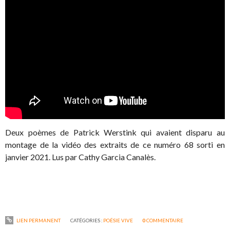
Deux poèmes de Patrick Werstink qui avaient disparu au
montage de la vidéo des extraits de ce numéro 68 sorti en
janvier 2021. Lus par Cathy Garcia Canalès.
LIEN PERMANENT
CATÉGORIES :
POÉSIE VIVE
0
COMMENTAIRE