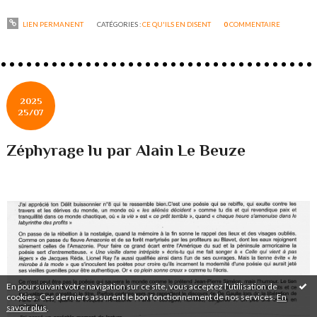
LIEN PERMANENT
CATÉGORIES :
CE QU'ILS EN DISENT
0
COMMENTAIRE
2025
25/07
Zéphyrage lu par Alain Le Beuze
En poursuivant votre navigation sur ce site, vous acceptez l'utilisation de
cookies. Ces derniers assurent le bon fonctionnement de nos services.
En
savoir plus
.