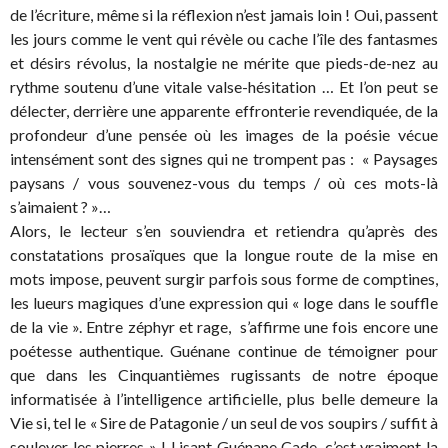
de l’écriture, même si la réflexion n’est jamais loin ! Oui, passent
les jours comme le vent qui révèle ou cache l’île des fantasmes
et désirs révolus, la nostalgie ne mérite que pieds-de-nez au
rythme soutenu d’une vitale valse-hésitation … Et l’on peut se
délecter, derrière une apparente effronterie revendiquée, de la
profondeur d’une pensée où les images de la poésie vécue
intensément sont des signes qui ne trompent pas : « Paysages
paysans / vous souvenez-vous du temps / où ces mots-là
s’aimaient ? »…
Alors, le lecteur s’en souviendra et retiendra qu’après des
constatations prosaïques que la longue route de la mise en
mots impose, peuvent surgir parfois sous forme de comptines,
les lueurs magiques d’une expression qui « loge dans le souffle
de la vie ». Entre zéphyr et rage, s’affirme une fois encore une
poétesse authentique. Guénane continue de témoigner pour
que dans les Cinquantièmes rugissants de notre époque
informatisée à l’intelligence artificielle, plus belle demeure la
Vie si, tel le « Sire de Patagonie / un seul de vos soupirs / suffit à
soulever les pierres » ! Lisant Guénane Cade, c’est vraiment la