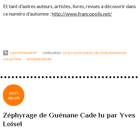
Et tant d'autres auteurs, artistes, livres, revues à découvrir dans
ce numéro d'automne :
http://www.francopolis.net/
LIEN PERMANENT
CATÉGORIES :
CE QU'ILS EN DISENT
,
DÉLITS BUISSONNIERS
COLLECTION
0
COMMENTAIRE
2025
06/08
Zéphyrage de Guénane Cade lu par Yves
Loisel