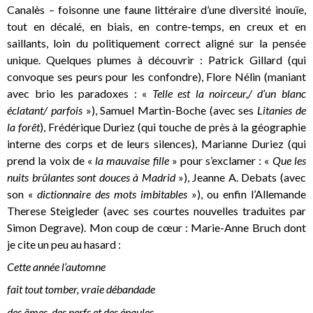
Canalès – foisonne une faune littéraire d’une diversité inouïe,
tout en décalé, en biais, en contre-temps, en creux et en
saillants, loin du politiquement correct aligné sur la pensée
unique. Quelques plumes à découvrir : Patrick Gillard (qui
convoque ses peurs pour les confondre), Flore Nélin (maniant
avec brio les paradoxes : «
Telle est la noirceur,/ d’un blanc
éclatant/ parfois
»), Samuel Martin-Boche (avec ses
Litanies de
la forêt
), Frédérique Duriez (qui touche de près à la géographie
interne des corps et de leurs silences), Marianne Duriez (qui
prend la voix de «
la mauvaise fille
» pour s’exclamer : «
Que les
nuits brûlantes sont douces à Madrid
»), Jeanne A. Debats (avec
son «
dictionnaire des mots imbitables
»), ou enfin l’Allemande
Therese Steigleder (avec ses courtes nouvelles traduites par
Simon Degrave). Mon coup de cœur : Marie-Anne Bruch dont
je cite un peu au hasard :
Cette année l’automne
fait tout tomber, vraie débandade
des âmes, des nerfs et des épaules