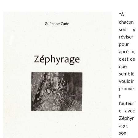
"À
chacun
son «
réviser
pour
après »,
c’est ce
que
semble
vouloir
prouve
r
l’auteur
e avec
Zéphyr
age,
son