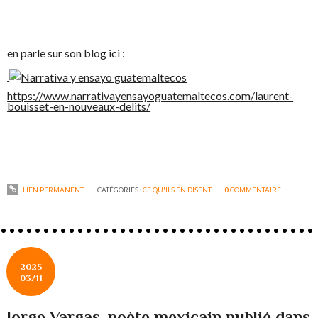
en parle sur son blog ici :
https://www.narrativayensayoguatemaltecos.com/laurent-
bouisset-en-nouveaux-delits/
LIEN PERMANENT
CATÉGORIES :
CE QU'ILS EN DISENT
0
COMMENTAIRE
2025
03/11
Jorge Vargas, poète mexicain publié dans