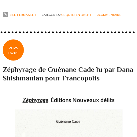
LIEN PERMANENT
CATÉGORIES :
CE QU'ILS EN DISENT
0
COMMENTAIRE
2025
16/09
Zéphyrage de Guénane Cade lu par Dana
Shishmanian pour Francopolis
Zéphyrage
.
Éditions Nouveaux délits