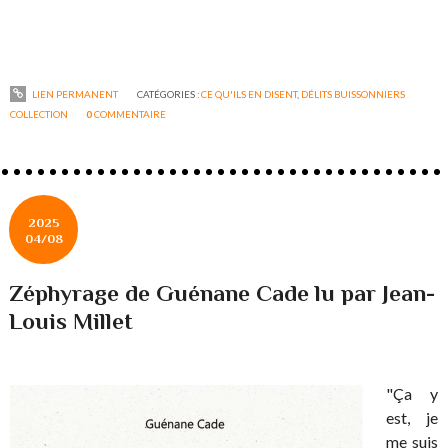
LIEN PERMANENT
CATÉGORIES :
CE QU'ILS EN DISENT
,
DÉLITS BUISSONNIERS
COLLECTION
0
COMMENTAIRE
2025
04/08
Zéphyrage de Guénane Cade lu par Jean-
Louis Millet
"Ça y
est, je
me suis